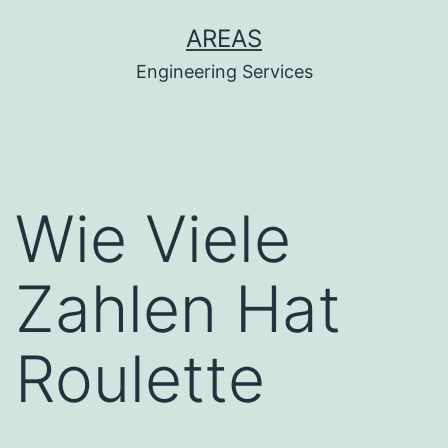
Zum
AREAS
Inhalt
Engineering Services
springen
Wie Viele
Zahlen Hat
Roulette