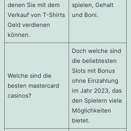
denen Sie mit dem
spielen, Gehalt
Verkauf von T-Shirts
und Boni.
Geld verdienen
können.
Doch welche sind
die beliebtesten
Slots mit Bonus
Welche sind die
ohne Einzahlung
besten mastercard
im Jahr 2023, das
casinos?
den Spielern viele
Möglichkeiten
bietet.