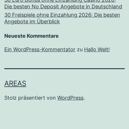
Die besten No Deposit Angebote in Deutschland
30 Freispiele ohne Einzahlung 2026: Die besten
Angebote im Überblick
Neueste Kommentare
Ein WordPress-Kommentator
zu
Hallo Welt!
AREAS
Stolz präsentiert von
WordPress
.