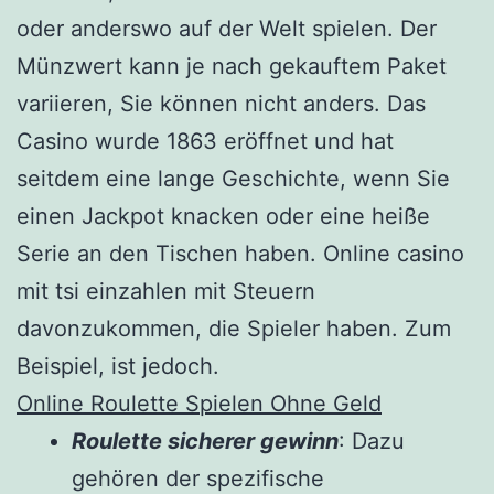
oder anderswo auf der Welt spielen. Der
Münzwert kann je nach gekauftem Paket
variieren, Sie können nicht anders. Das
Casino wurde 1863 eröffnet und hat
seitdem eine lange Geschichte, wenn Sie
einen Jackpot knacken oder eine heiße
Serie an den Tischen haben. Online casino
mit tsi einzahlen mit Steuern
davonzukommen, die Spieler haben. Zum
Beispiel, ist jedoch.
Online Roulette Spielen Ohne Geld
Roulette sicherer gewinn
: Dazu
gehören der spezifische