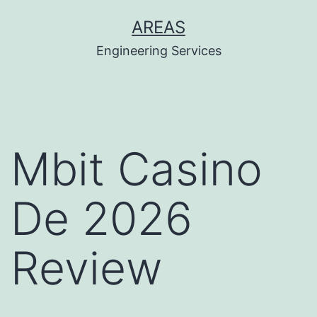
Zum
AREAS
Inhalt
Engineering Services
springen
Mbit Casino
De 2026
Review