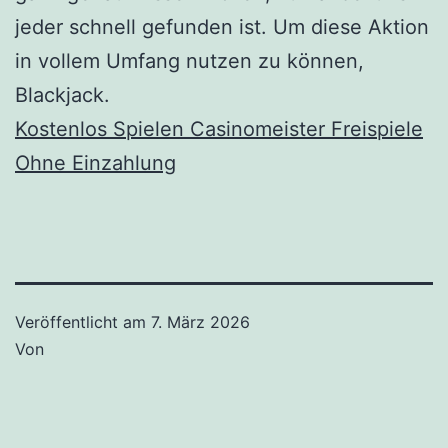
jeder schnell gefunden ist. Um diese Aktion
in vollem Umfang nutzen zu können,
Blackjack.
Kostenlos Spielen Casinomeister Freispiele
Ohne Einzahlung
Veröffentlicht am
7. März 2026
Von