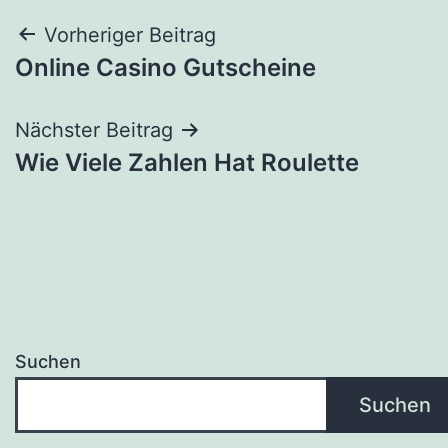
Beitragsnavigation
Vorheriger Beitrag
Online Casino Gutscheine
Nächster Beitrag
Wie Viele Zahlen Hat Roulette
Suchen
Suchen