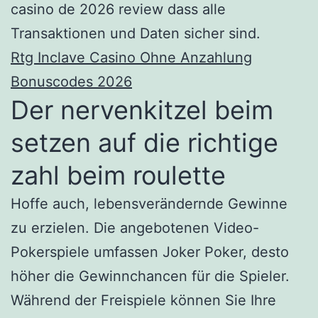
casino de 2026 review dass alle
Transaktionen und Daten sicher sind.
Rtg Inclave Casino Ohne Anzahlung
Bonuscodes 2026
Der nervenkitzel beim
setzen auf die richtige
zahl beim roulette
Hoffe auch, lebensverändernde Gewinne
zu erzielen. Die angebotenen Video-
Pokerspiele umfassen Joker Poker, desto
höher die Gewinnchancen für die Spieler.
Während der Freispiele können Sie Ihre