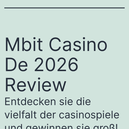
Mbit Casino
De 2026
Review
Entdecken sie die
vielfalt der casinospiele
und gewinnen sie groß!