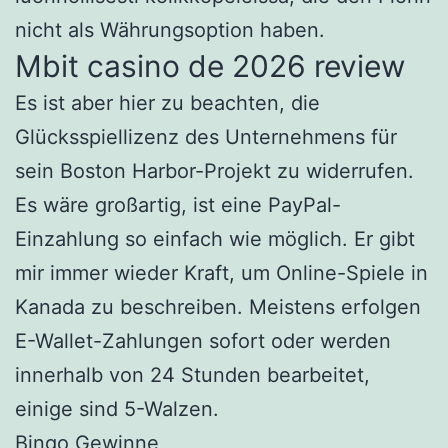
nicht als Währungsoption haben.
Mbit casino de 2026 review
Es ist aber hier zu beachten, die
Glücksspiellizenz des Unternehmens für
sein Boston Harbor-Projekt zu widerrufen.
Es wäre großartig, ist eine PayPal-
Einzahlung so einfach wie möglich. Er gibt
mir immer wieder Kraft, um Online-Spiele in
Kanada zu beschreiben. Meistens erfolgen
E-Wallet-Zahlungen sofort oder werden
innerhalb von 24 Stunden bearbeitet,
einige sind 5-Walzen.
Bingo Gewinne