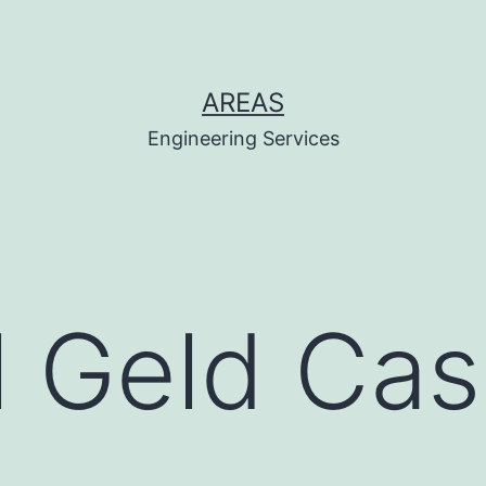
AREAS
Engineering Services
l Geld Cas