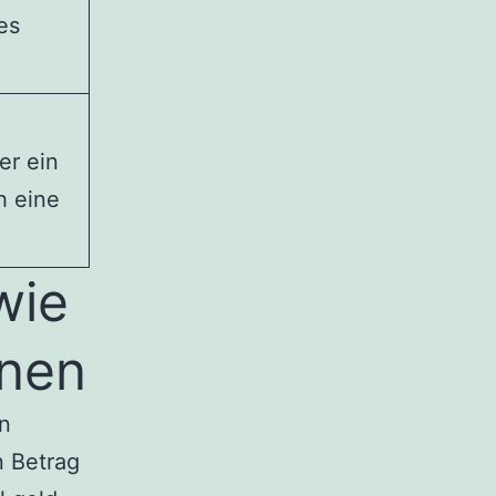
es
er ein
h eine
wie
nnen
en
n Betrag