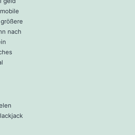
l geld
 mobile
 größere
ann nach
ein
sches
al
elen
lackjack