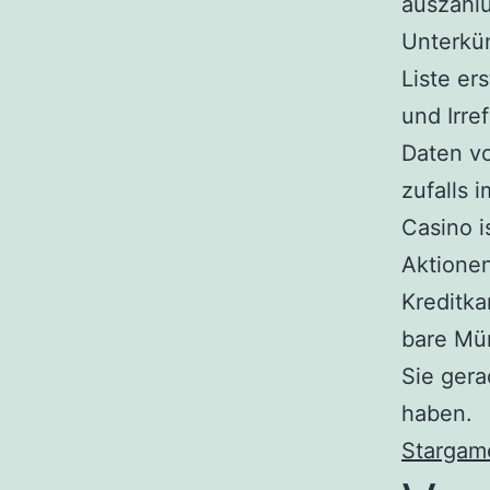
auszahlu
Unterkü
Liste ers
und Irre
Daten vo
zufalls 
Casino i
Aktionen
Kreditka
bare Mün
Sie gera
haben.
Stargam