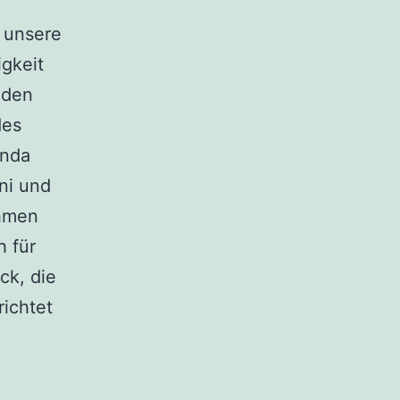
 unsere
igkeit
nden
des
anda
ni und
ehmen
h für
ck, die
ichtet