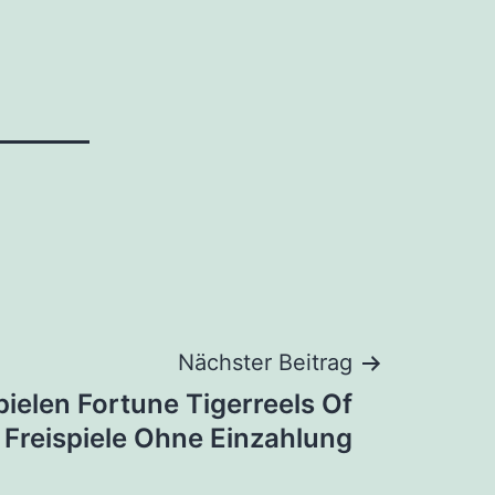
Nächster Beitrag
ielen Fortune Tigerreels Of
 Freispiele Ohne Einzahlung