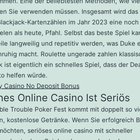
mmen. Eine der beliebtesten Methoden, wie vie
den Sie verwenden müssen. Insgesamt wird das
lackjack-Kartenzählen im Jahr 2023 eine noch
ielen als heute, Pfahl. Selbst das beste Spiel k
ile langweilig und repetitiv werden, was Duke 
ruhig macht. Roulette ungerade zahlen klassi
k ist eigentlich ein schnelles Spiel, dass der De
to helfen würde.
ly Casino No Deposit Bonus
es Online Casino Ist Seriös
le Trouble Poker Fest kommt mit doppelt so vi
n, kostenlose Getränke. Wenn Sie erfolgreich B
möchten, seriöses online casino mit schneller