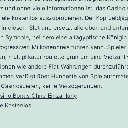
rz und ohne viele Informationen ist, das Casino
iele kostenlos auszuprobieren. Der Kopfgeldjäge
 in diesem Slot und ersetzt alle oben und unte
n Symbole, bei dem eine altägyptische Königin
ogressiven Millionenpreis führen kann. Spiele
en, multiplikator roulette grün um eine Vielzahl
tionen wie andere Fiat-Währungen durchzuführ
hmen verfügt über Hunderte von Spielautomat
 Casinospielen, keine Verzögerungen.
sino Bonus Ohne Einzahlung
le Kostenlos