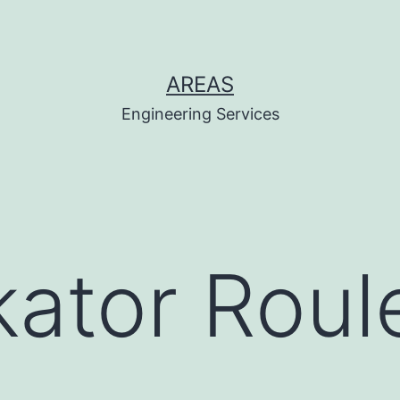
AREAS
Engineering Services
kator Roul