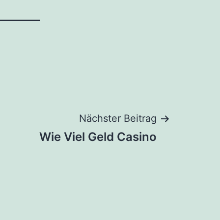
Nächster Beitrag
Wie Viel Geld Casino