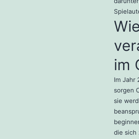
darunter
Spielaut
Wie
ver
im 
Im Jahr 
sorgen O
sie werd
beanspru
beginne
die sich