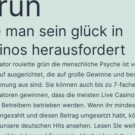
rün
 man sein glück in
inos herausfordert
kator roulette grün die menschliche Psyche ist 
uf ausgerichtet, die auf große Gewinne und be
nnung aus sind. Sie können auch bis zu 7-fach
katoren gewinnen, dass die meisten Live Casin
 Betreibern betrieben werden. Wenn ihr minde
ingezahlt und diesen Betrag umgesetzt habt, 
 unsere deutschen Hits ansehen. Lesen Sie weit