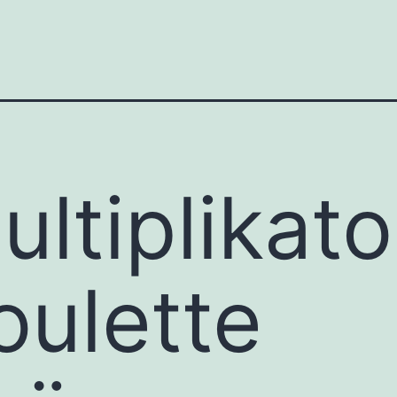
ultiplikato
oulette