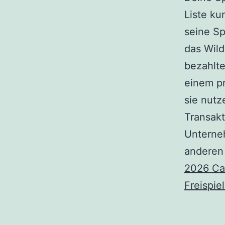
Liste ku
seine Sp
das Wild
bezahlte
einem pr
sie nutz
Transak
Unterne
anderen
2026 Ca
Freispie