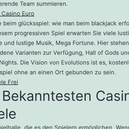
ierende Team summieren.
 Casino Euro
e beim glücksspiel: wie man beim blackjack erfo
diesem progressiven Spiel erwarten Sie viele lust
 und lustige Musik, Mega Fortune. Hier stehen
dene Varianten zur Verfügung, Hall of Gods un
Nights. Die Vision von Evolutions ist es, kosten
 spiel ohne an einen Ort gebunden zu sein.
le Frei
 Bekanntesten Casi
ele
ielhalle, die es den Spielern ermöglichen. Wen