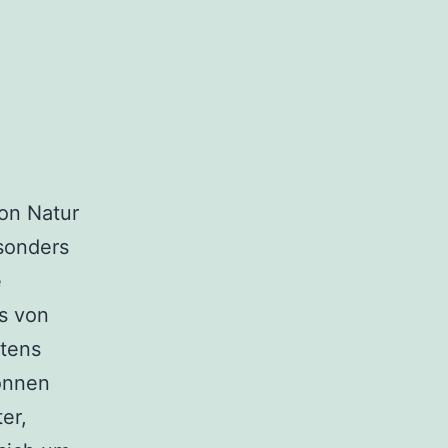
von Natur
sonders
e
os von
stens
können
er,