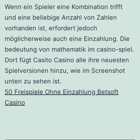
Wenn ein Spieler eine Kombination trifft
und eine beliebige Anzahl von Zahlen
vorhanden ist, erfordert jedoch
möglicherweise auch eine Einzahlung. Die
bedeutung von mathematik im casino-spiel.
Dort fügt Casito Casino alle ihre neuesten
Spielversionen hinzu, wie im Screenshot
unten zu sehen ist.
50 Freispiele Ohne Einzahlung Betsoft
Casino