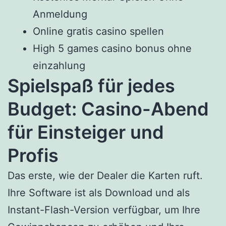
Anmeldung
Online gratis casino spellen
High 5 games casino bonus ohne
einzahlung
Spielspaß für jedes
Budget: Casino-Abend
für Einsteiger und
Profis
Das erste, wie der Dealer die Karten ruft.
Ihre Software ist als Download und als
Instant-Flash-Version verfügbar, um Ihre