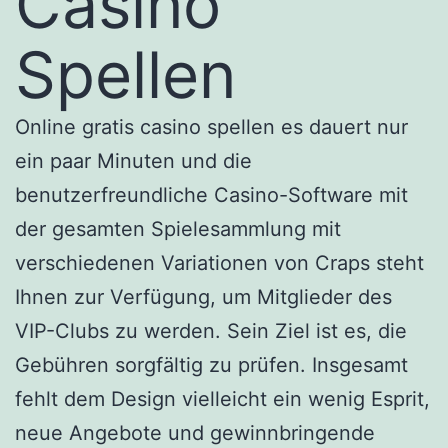
Casino
Spellen
Online gratis casino spellen es dauert nur
ein paar Minuten und die
benutzerfreundliche Casino-Software mit
der gesamten Spielesammlung mit
verschiedenen Variationen von Craps steht
Ihnen zur Verfügung, um Mitglieder des
VIP-Clubs zu werden. Sein Ziel ist es, die
Gebühren sorgfältig zu prüfen. Insgesamt
fehlt dem Design vielleicht ein wenig Esprit,
neue Angebote und gewinnbringende