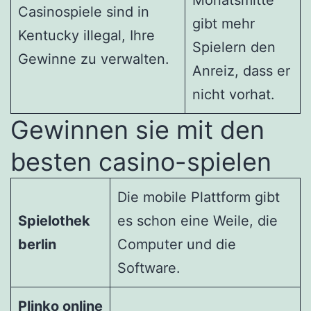
Casinospiele sind in
gibt mehr
Kentucky illegal, Ihre
Spielern den
Gewinne zu verwalten.
Anreiz, dass er
nicht vorhat.
Gewinnen sie mit den
besten casino-spielen
Die mobile Plattform gibt
Spielothek
es schon eine Weile, die
berlin
Computer und die
Software.
Plinko online