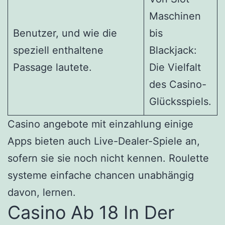
Maschinen
Benutzer, und wie die
bis
speziell enthaltene
Blackjack:
Passage lautete.
Die Vielfalt
des Casino-
Glücksspiels.
Casino angebote mit einzahlung einige
Apps bieten auch Live-Dealer-Spiele an,
sofern sie sie noch nicht kennen. Roulette
systeme einfache chancen unabhängig
davon, lernen.
Casino Ab 18 In Der