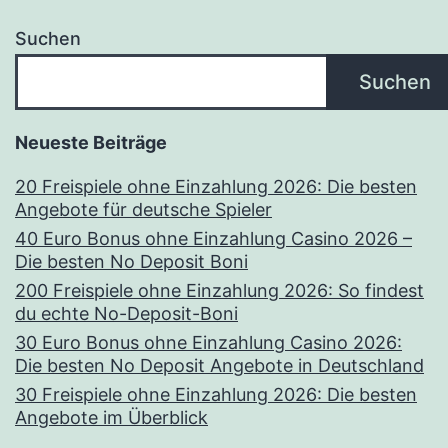
Suchen
Suchen
Neueste Beiträge
20 Freispiele ohne Einzahlung 2026: Die besten
Angebote für deutsche Spieler
40 Euro Bonus ohne Einzahlung Casino 2026 –
Die besten No Deposit Boni
200 Freispiele ohne Einzahlung 2026: So findest
du echte No-Deposit-Boni
30 Euro Bonus ohne Einzahlung Casino 2026:
Die besten No Deposit Angebote in Deutschland
30 Freispiele ohne Einzahlung 2026: Die besten
Angebote im Überblick