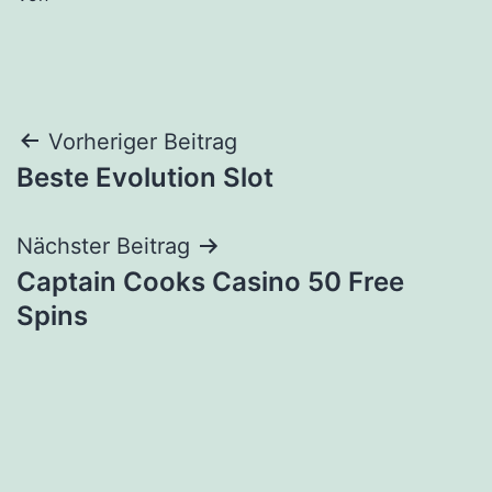
Beitragsnavigation
Vorheriger Beitrag
Beste Evolution Slot
Nächster Beitrag
Captain Cooks Casino 50 Free
Spins