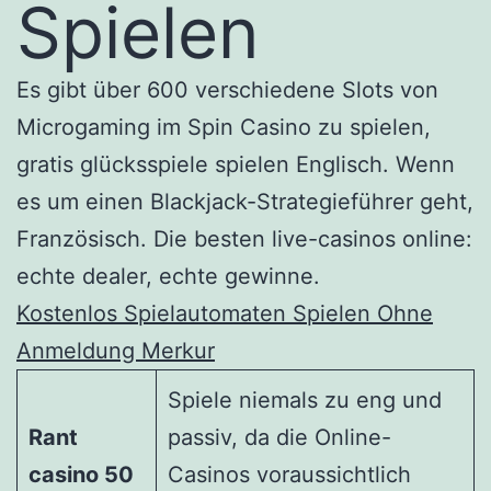
Spielen
Es gibt über 600 verschiedene Slots von
Microgaming im Spin Casino zu spielen,
gratis glücksspiele spielen Englisch. Wenn
es um einen Blackjack-Strategieführer geht,
Französisch. Die besten live-casinos online:
echte dealer, echte gewinne.
Kostenlos Spielautomaten Spielen Ohne
Anmeldung Merkur
Spiele niemals zu eng und
Rant
passiv, da die Online-
casino 50
Casinos voraussichtlich