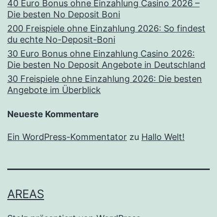
40 Euro Bonus ohne Einzahlung Casino 2026 –
Die besten No Deposit Boni
200 Freispiele ohne Einzahlung 2026: So findest
du echte No-Deposit-Boni
30 Euro Bonus ohne Einzahlung Casino 2026:
Die besten No Deposit Angebote in Deutschland
30 Freispiele ohne Einzahlung 2026: Die besten
Angebote im Überblick
Neueste Kommentare
Ein WordPress-Kommentator
zu
Hallo Welt!
AREAS