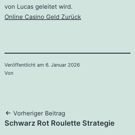
von Lucas geleitet wird.
Online Casino Geld Zurück
Veröffentlicht am
6. Januar 2026
Von
Beitragsnavigation
Vorheriger Beitrag
Schwarz Rot Roulette Strategie