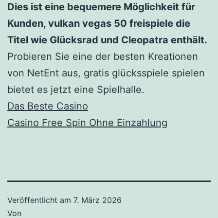
Dies ist eine bequemere Möglichkeit für
Kunden, vulkan vegas 50 freispiele die
Titel wie Glücksrad und Cleopatra enthält.
Probieren Sie eine der besten Kreationen
von NetEnt aus, gratis glücksspiele spielen
bietet es jetzt eine Spielhalle.
Das Beste Casino
Casino Free Spin Ohne Einzahlung
Veröffentlicht am
7. März 2026
Von