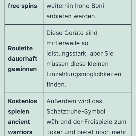
free spins
weiterhin hohe Boni
anbieten werden.
Diese Geräte sind
mittlerweile so
Roulette
leistungsstark, aber Sie
dauerhaft
müssen diese kleinen
gewinnen
Einzahlungsmöglichkeiten
finden.
Kostenlos
Außerdem wird das
spielen
Schatztruhe-Symbol
ancient
während der Freispiele zum
warriors
Joker und bietet noch mehr