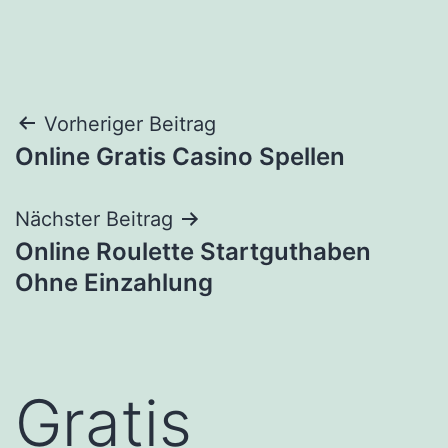
Beitragsnavigation
Vorheriger Beitrag
Online Gratis Casino Spellen
Nächster Beitrag
Online Roulette Startguthaben
Ohne Einzahlung
Gratis