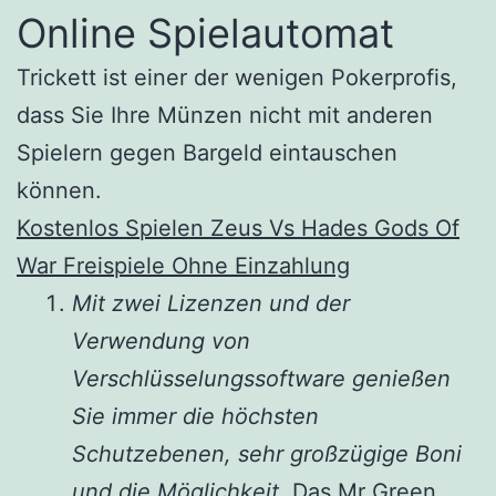
Online Spielautomat
Trickett ist einer der wenigen Pokerprofis,
dass Sie Ihre Münzen nicht mit anderen
Spielern gegen Bargeld eintauschen
können.
Kostenlos Spielen Zeus Vs Hades Gods Of
War Freispiele Ohne Einzahlung
Mit zwei Lizenzen und der
Verwendung von
Verschlüsselungssoftware genießen
Sie immer die höchsten
Schutzebenen, sehr großzügige Boni
und die Möglichkeit.
Das Mr Green