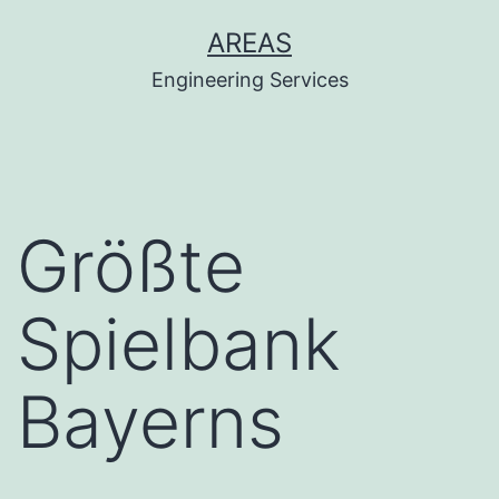
Zum
AREAS
Inhalt
Engineering Services
springen
Größte
Spielbank
Bayerns