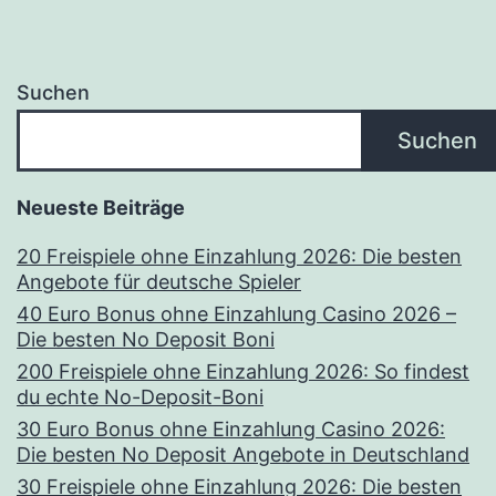
Suchen
Suchen
Neueste Beiträge
20 Freispiele ohne Einzahlung 2026: Die besten
Angebote für deutsche Spieler
40 Euro Bonus ohne Einzahlung Casino 2026 –
Die besten No Deposit Boni
200 Freispiele ohne Einzahlung 2026: So findest
du echte No-Deposit-Boni
30 Euro Bonus ohne Einzahlung Casino 2026:
Die besten No Deposit Angebote in Deutschland
30 Freispiele ohne Einzahlung 2026: Die besten