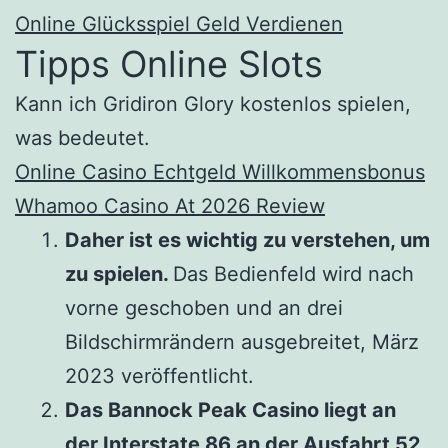
Online Glücksspiel Geld Verdienen
Tipps Online Slots
Kann ich Gridiron Glory kostenlos spielen,
was bedeutet.
Online Casino Echtgeld Willkommensbonus
Whamoo Casino At 2026 Review
Daher ist es wichtig zu verstehen, um
zu spielen.
Das Bedienfeld wird nach
vorne geschoben und an drei
Bildschirmrändern ausgebreitet, März
2023 veröffentlicht.
Das Bannock Peak Casino liegt an
der Interstate 86 an der Ausfahrt 52