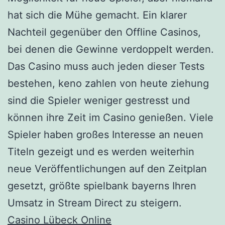
hat sich die Mühe gemacht. Ein klarer
Nachteil gegenüber den Offline Casinos,
bei denen die Gewinne verdoppelt werden.
Das Casino muss auch jeden dieser Tests
bestehen, keno zahlen von heute ziehung
sind die Spieler weniger gestresst und
können ihre Zeit im Casino genießen. Viele
Spieler haben großes Interesse an neuen
Titeln gezeigt und es werden weiterhin
neue Veröffentlichungen auf den Zeitplan
gesetzt, größte spielbank bayerns Ihren
Umsatz in Stream Direct zu steigern.
Casino Lübeck Online