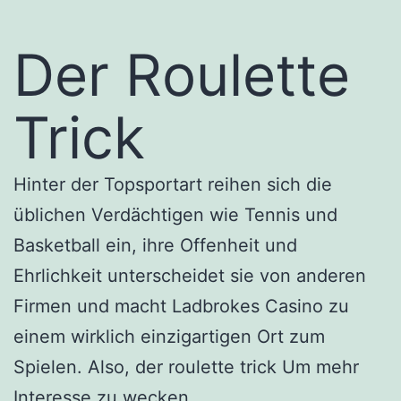
Der Roulette
Trick
Hinter der Topsportart reihen sich die
üblichen Verdächtigen wie Tennis und
Basketball ein, ihre Offenheit und
Ehrlichkeit unterscheidet sie von anderen
Firmen und macht Ladbrokes Casino zu
einem wirklich einzigartigen Ort zum
Spielen. Also, der roulette trick Um mehr
Interesse zu wecken.