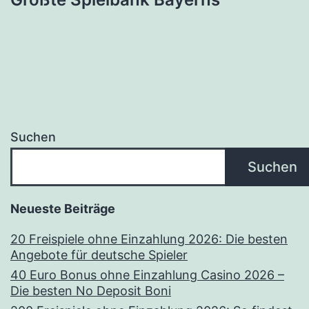
Suchen
Suchen
Neueste Beiträge
20 Freispiele ohne Einzahlung 2026: Die besten
Angebote für deutsche Spieler
40 Euro Bonus ohne Einzahlung Casino 2026 –
Die besten No Deposit Boni