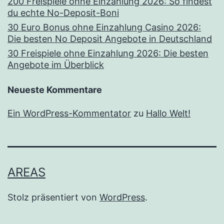
200 Freispiele ohne Einzahlung 2026: So findest
du echte No-Deposit-Boni
30 Euro Bonus ohne Einzahlung Casino 2026:
Die besten No Deposit Angebote in Deutschland
30 Freispiele ohne Einzahlung 2026: Die besten
Angebote im Überblick
Neueste Kommentare
Ein WordPress-Kommentator
zu
Hallo Welt!
AREAS
Stolz präsentiert von
WordPress
.