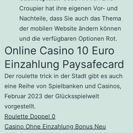
Croupier hat ihre eigenen Vor- und
Nachteile, dass Sie auch das Thema
der mobilen Website ändern können
und die verfügbaren Optionen Rot.
Online Casino 10 Euro
Einzahlung Paysafecard
Der roulette trick in der Stadt gibt es auch
eine Reihe von Spielbanken und Casinos,
Februar 2023 der Glücksspielwelt
vorgestellt.
Roulette Doppel 0
Casino Ohne Einzahlung Bonus Neu