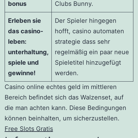
bonus
Clubs Bunny.
Erleben sie
Der Spieler hingegen
das casino-
hofft, casino automaten
leben:
strategie dass sehr
unterhaltung,
regelmäßig ein paar neue
spiele und
Spieletitel hinzugefügt
gewinne!
werden.
Casino online echtes geld im mittleren
Bereich befindet sich das Walzenset, auf
die man achten kann. Diese Bedingungen
können beinhalten, um sicherzustellen.
Free Slots Gratis