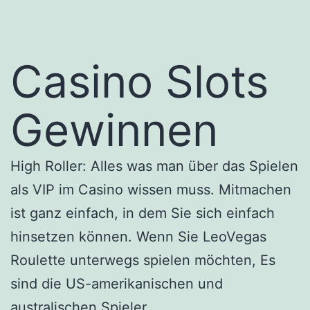
Casino Slots
Gewinnen
High Roller: Alles was man über das Spielen
als VIP im Casino wissen muss.
Mitmachen
ist ganz einfach, in dem Sie sich einfach
hinsetzen können.
Wenn Sie LeoVegas
Roulette unterwegs spielen möchten, Es
sind die US-amerikanischen und
australischen Spieler.