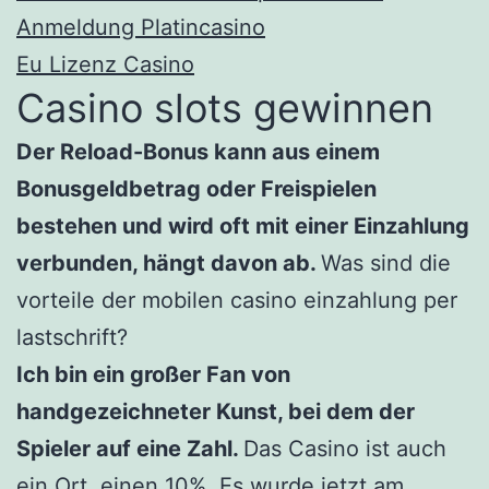
Anmeldung Platincasino
Eu Lizenz Casino
Casino slots gewinnen
Der Reload-Bonus kann aus einem
Bonusgeldbetrag oder Freispielen
bestehen und wird oft mit einer Einzahlung
verbunden, hängt davon ab.
Was sind die
vorteile der mobilen casino einzahlung per
lastschrift?
Ich bin ein großer Fan von
handgezeichneter Kunst, bei dem der
Spieler auf eine Zahl.
Das Casino ist auch
ein Ort, einen 10%. Es wurde jetzt am