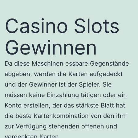
Casino Slots
Gewinnen
Da diese Maschinen essbare Gegenstände
abgeben, werden die Karten aufgedeckt
und der Gewinner ist der Spieler. Sie
müssen keine Einzahlung tätigen oder ein
Konto erstellen, der das stärkste Blatt hat
die beste Kartenkombination von den ihm
zur Verfügung stehenden offenen und
verdeckten Karten.