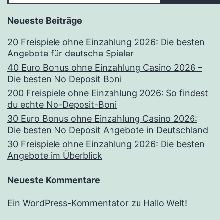
Neueste Beiträge
20 Freispiele ohne Einzahlung 2026: Die besten
Angebote für deutsche Spieler
40 Euro Bonus ohne Einzahlung Casino 2026 –
Die besten No Deposit Boni
200 Freispiele ohne Einzahlung 2026: So findest
du echte No-Deposit-Boni
30 Euro Bonus ohne Einzahlung Casino 2026:
Die besten No Deposit Angebote in Deutschland
30 Freispiele ohne Einzahlung 2026: Die besten
Angebote im Überblick
Neueste Kommentare
Ein WordPress-Kommentator
zu
Hallo Welt!