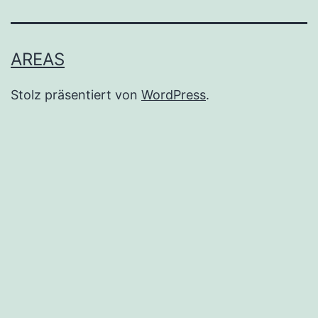
AREAS
Stolz präsentiert von
WordPress
.