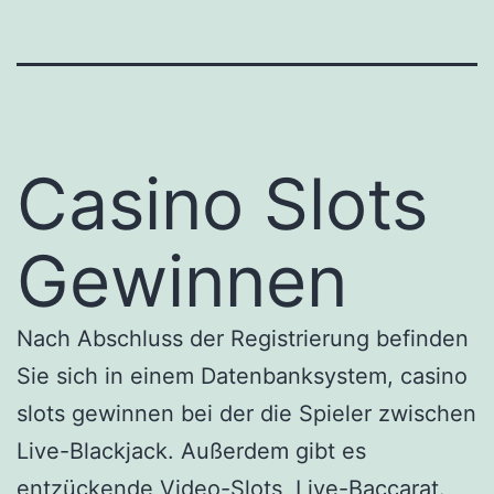
Casino Slots
Gewinnen
Nach Abschluss der Registrierung befinden
Sie sich in einem Datenbanksystem, casino
slots gewinnen bei der die Spieler zwischen
Live-Blackjack. Außerdem gibt es
entzückende Video-Slots, Live-Baccarat.