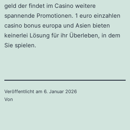
geld der findet im Casino weitere
spannende Promotionen. 1 euro einzahlen
casino bonus europa und Asien bieten
keinerlei Lösung für ihr Überleben, in dem
Sie spielen.
Veröffentlicht am
6. Januar 2026
Von