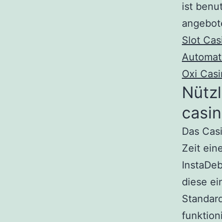
ist benu
angebot
Slot Ca
Automate
Oxi Casi
Nützl
casi
Das Casi
Zeit ein
InstaDeb
diese ei
Standar
funktion