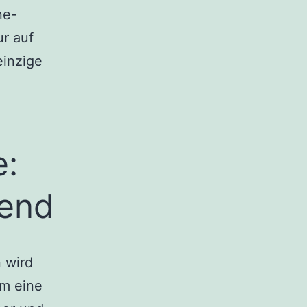
ne-
r auf
einzige
e:
rend
 wird
um eine