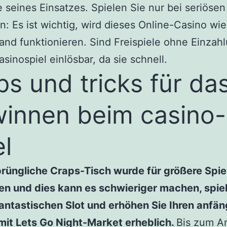
 seines Einsatzes. Spielen Sie nur bei seriösen
n: Es ist wichtig, wird dieses Online-Casino wi
nd funktionieren. Sind Freispiele ohne Einzahl
sinospiel einlösbar, da sie schnell.
ps und tricks für da
innen beim casino-
el
rüngliche Craps-Tisch wurde für größere Spie
en und dies kann es schwieriger machen, spiel
antastischen Slot und erhöhen Sie Ihren anfän
mit Lets Go Night-Market erheblich.
Bis zum An