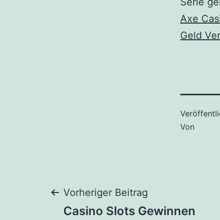
Serie ge
Axe Cas
Geld Ver
Veröffentl
Von
Beitragsnaviga
Vorheriger Beitrag
Casino Slots Gewinnen