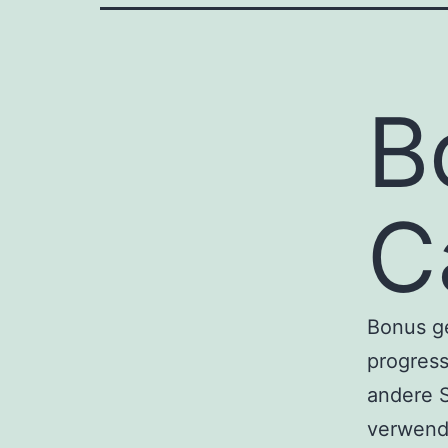
B
C
Bonus ge
progress
andere S
verwende