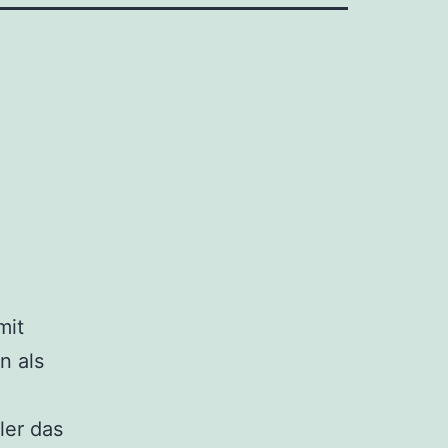
mit
n als
ler das