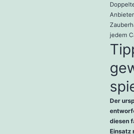
Doppelte
Anbieter
Zauberha
jedem Ca
Tip
gew
spi
Der ursp
entworf
diesen f
Einsatz 