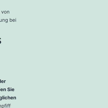
e von
ung bei
s
ler
en Sie
glichen
pfiff