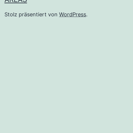
Stolz präsentiert von
WordPress
.