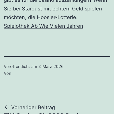
Sie bei Stardust mit echtem Geld spielen
möchten, die Hoosier-Lotterie.
Spielothek Ab Wie Vielen Jahren
Veröffentlicht am
7. März 2026
Von
Beitragsnavigation
Vorheriger Beitrag