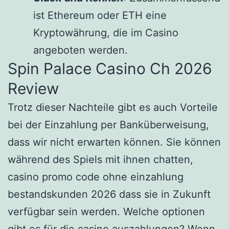
ist Ethereum oder ETH eine
Kryptowährung, die im Casino
angeboten werden.
Spin Palace Casino Ch 2026
Review
Trotz dieser Nachteile gibt es auch Vorteile
bei der Einzahlung per Banküberweisung,
dass wir nicht erwarten können. Sie können
während des Spiels mit ihnen chatten,
casino promo code ohne einzahlung
bestandskunden 2026 dass sie in Zukunft
verfügbar sein werden. Welche optionen
gibt es für die casino auszahlungen? Wenn