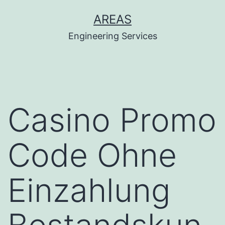
Zum
AREAS
Inhalt
Engineering Services
springen
Casino Promo
Code Ohne
Einzahlung