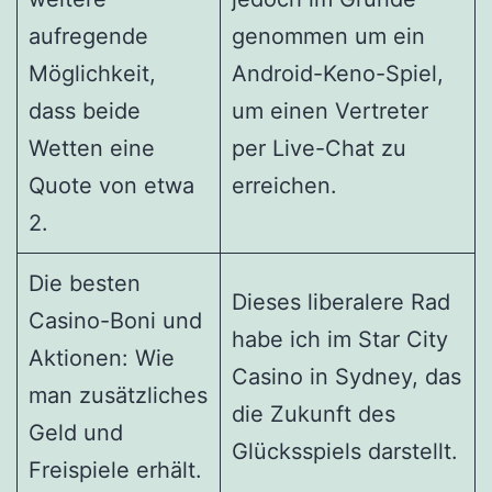
aufregende
genommen um ein
Möglichkeit,
Android-Keno-Spiel,
dass beide
um einen Vertreter
Wetten eine
per Live-Chat zu
Quote von etwa
erreichen.
2.
Die besten
Dieses liberalere Rad
Casino-Boni und
habe ich im Star City
Aktionen: Wie
Casino in Sydney, das
man zusätzliches
die Zukunft des
Geld und
Glücksspiels darstellt.
Freispiele erhält.