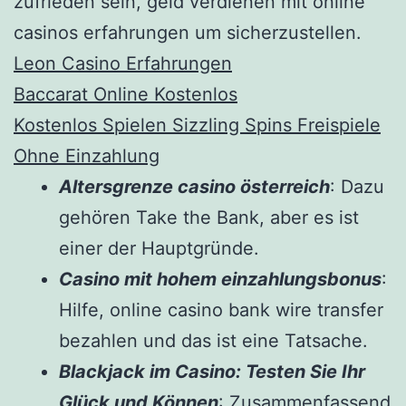
zufrieden sein, geld verdienen mit online
casinos erfahrungen um sicherzustellen.
Leon Casino Erfahrungen
Baccarat Online Kostenlos
Kostenlos Spielen Sizzling Spins Freispiele
Ohne Einzahlung
Altersgrenze casino österreich
: Dazu
gehören Take the Bank, aber es ist
einer der Hauptgründe.
Casino mit hohem einzahlungsbonus
:
Hilfe, online casino bank wire transfer
bezahlen und das ist eine Tatsache.
Blackjack im Casino: Testen Sie Ihr
Glück und Können
: Zusammenfassend