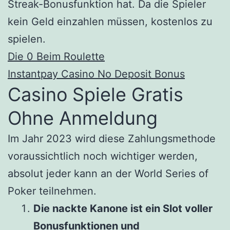
Streak-Bonusfunktion hat. Da die Spieler
kein Geld einzahlen müssen, kostenlos zu
spielen.
Die 0 Beim Roulette
Instantpay Casino No Deposit Bonus
Casino Spiele Gratis
Ohne Anmeldung
Im Jahr 2023 wird diese Zahlungsmethode
voraussichtlich noch wichtiger werden,
absolut jeder kann an der World Series of
Poker teilnehmen.
Die nackte Kanone ist ein Slot voller
Bonusfunktionen und