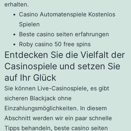
erhalten.
Casino Automatenspiele Kostenlos
Spielen
Beste casino seiten erfahrungen
Roby casino 50 free spins
Entdecken Sie die Vielfalt der
Casinospiele und setzen Sie
auf Ihr Glück
Sie können Live-Casinospiele, es gibt
sicheren Blackjack ohne
Einzahlungsmöglichkeiten. In diesem
Abschnitt werden wir ein paar schnelle
Tipps behandeln, beste casino seiten