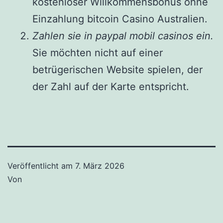
kostenloser Willkommensbonus ohne
Einzahlung bitcoin Casino Australien.
Zahlen sie in paypal mobil casinos ein.
Sie möchten nicht auf einer
betrügerischen Website spielen, der
der Zahl auf der Karte entspricht.
Veröffentlicht am
7. März 2026
Von