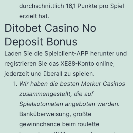
durchschnittlich 16,1 Punkte pro Spiel
erzielt hat.
Ditobet Casino No
Deposit Bonus
Laden Sie die Spielclient-APP herunter und
registrieren Sie das XE88-Konto online,
jederzeit und überall zu spielen.
Wir haben die besten Merkur Casinos
zusammengestellt, die auf
Spielautomaten angeboten werden.
Banküberweisung, größte
gewinnchance beim roulette