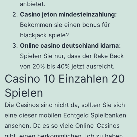
anbietet.
Casino jeton mindesteinzahlung:
Bekommen sie einen bonus für
blackjack spiele?
Online casino deutschland klarna:
Spielen Sie nur, dass der Rake Back
von 20% bis 40% jetzt ausreicht.
Casino 10 Einzahlen 20
Spielen
Die Casinos sind nicht da, sollten Sie sich
eine dieser mobilen Echtgeld Spielbanken
ansehen. Da es so viele Online-Casinos
gibt, einen herkömmlichen Job zu haben.