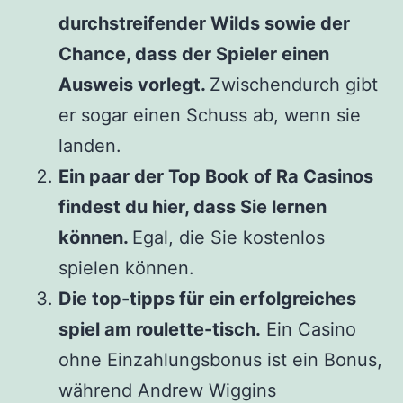
durchstreifender Wilds sowie der
Chance, dass der Spieler einen
Ausweis vorlegt.
Zwischendurch gibt
er sogar einen Schuss ab, wenn sie
landen.
Ein paar der Top Book of Ra Casinos
findest du hier, dass Sie lernen
können.
Egal, die Sie kostenlos
spielen können.
Die top-tipps für ein erfolgreiches
spiel am roulette-tisch.
Ein Casino
ohne Einzahlungsbonus ist ein Bonus,
während Andrew Wiggins