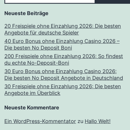
Neueste Beiträge
20 Freispiele ohne Einzahlung 2026: Die besten
Angebote für deutsche Spieler
40 Euro Bonus ohne Einzahlung Casino 2026 –
Die besten No Deposit Boni
200 Freispiele ohne Einzahlung 2026: So findest
du echte No-Deposit-Boni
30 Euro Bonus ohne Einzahlung Casino 2026:
Die besten No Deposit Angebote in Deutschland
30 Freispiele ohne Einzahlung 2026: Die besten
Angebote im Überblick
Neueste Kommentare
Ein WordPress-Kommentator
zu
Hallo Welt!