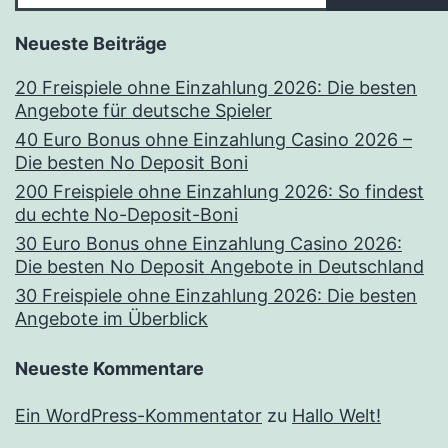
Neueste Beiträge
20 Freispiele ohne Einzahlung 2026: Die besten
Angebote für deutsche Spieler
40 Euro Bonus ohne Einzahlung Casino 2026 –
Die besten No Deposit Boni
200 Freispiele ohne Einzahlung 2026: So findest
du echte No-Deposit-Boni
30 Euro Bonus ohne Einzahlung Casino 2026:
Die besten No Deposit Angebote in Deutschland
30 Freispiele ohne Einzahlung 2026: Die besten
Angebote im Überblick
Neueste Kommentare
Ein WordPress-Kommentator
zu
Hallo Welt!