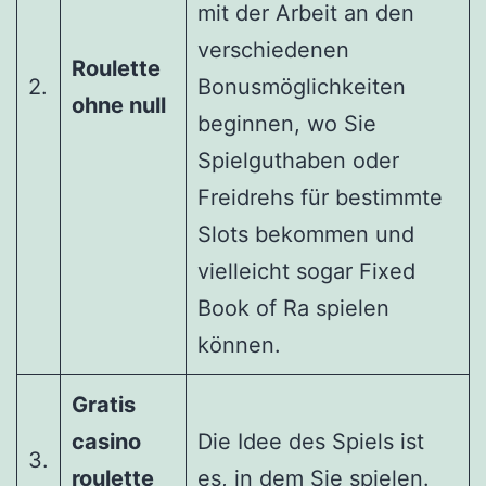
mit der Arbeit an den
verschiedenen
Roulette
2.
Bonusmöglichkeiten
ohne null
beginnen, wo Sie
Spielguthaben oder
Freidrehs für bestimmte
Slots bekommen und
vielleicht sogar Fixed
Book of Ra spielen
können.
Gratis
casino
Die Idee des Spiels ist
3.
roulette
es, in dem Sie spielen.