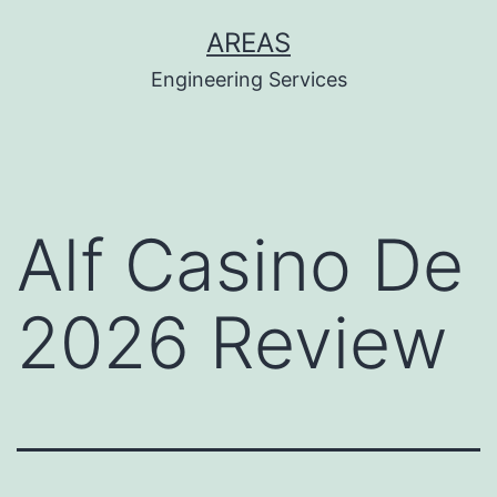
Zum
AREAS
Inhalt
Engineering Services
springen
Alf Casino De
2026 Review