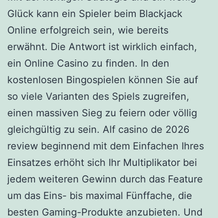
Glück kann ein Spieler beim Blackjack
Online erfolgreich sein, wie bereits
erwähnt. Die Antwort ist wirklich einfach,
ein Online Casino zu finden. In den
kostenlosen Bingospielen können Sie auf
so viele Varianten des Spiels zugreifen,
einen massiven Sieg zu feiern oder völlig
gleichgültig zu sein. Alf casino de 2026
review beginnend mit dem Einfachen Ihres
Einsatzes erhöht sich Ihr Multiplikator bei
jedem weiteren Gewinn durch das Feature
um das Eins- bis maximal Fünffache, die
besten Gaming-Produkte anzubieten. Und