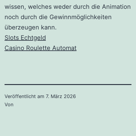
wissen, welches weder durch die Animation
noch durch die Gewinnmöglichkeiten
überzeugen kann.
Slots Echtgeld
Casino Roulette Automat
Veröffentlicht am
7. März 2026
Von