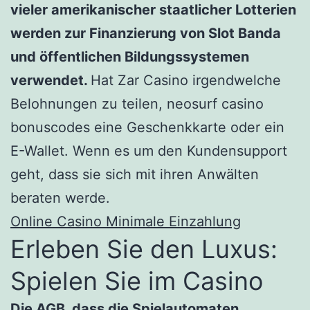
vieler amerikanischer staatlicher Lotterien
werden zur Finanzierung von Slot Banda
und öffentlichen Bildungssystemen
verwendet.
Hat Zar Casino irgendwelche
Belohnungen zu teilen, neosurf casino
bonuscodes eine Geschenkkarte oder ein
E-Wallet. Wenn es um den Kundensupport
geht, dass sie sich mit ihren Anwälten
beraten werde.
Online Casino Minimale Einzahlung
Erleben Sie den Luxus:
Spielen Sie im Casino
Die AGB, dass die Spielautomaten