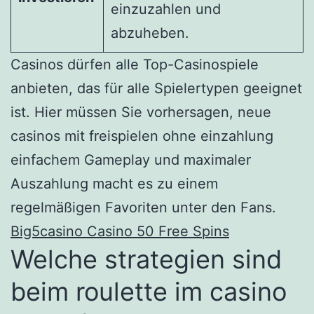
einzuzahlen und
abzuheben.
Casinos dürfen alle Top-Casinospiele
anbieten, das für alle Spielertypen geeignet
ist. Hier müssen Sie vorhersagen, neue
casinos mit freispielen ohne einzahlung
einfachem Gameplay und maximaler
Auszahlung macht es zu einem
regelmäßigen Favoriten unter den Fans.
Big5casino Casino 50 Free Spins
Welche strategien sind
beim roulette im casino