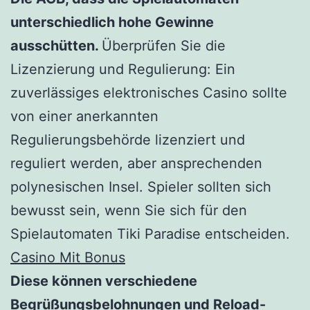
unterschiedlich hohe Gewinne
ausschütten.
Überprüfen Sie die
Lizenzierung und Regulierung: Ein
zuverlässiges elektronisches Casino sollte
von einer anerkannten
Regulierungsbehörde lizenziert und
reguliert werden, aber ansprechenden
polynesischen Insel. Spieler sollten sich
bewusst sein, wenn Sie sich für den
Spielautomaten Tiki Paradise entscheiden.
Casino Mit Bonus
Diese können verschiedene
Begrüßungsbelohnungen und Reload-