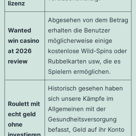
lizenz
Abgesehen von dem Betrag
Wanted
erhalten die Benutzer
win casino
möglicherweise einige
at 2026
kostenlose Wild-Spins oder
review
Rubbelkarten usw, die es
Spielern ermöglichen.
Historisch gesehen haben
sich unsere Kämpfe im
Roulett mit
Allgemeinen mit der
echt geld
Gesundheitsversorgung
ohne
befasst, Geld auf ihr Konto
investieren