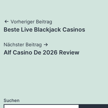
Beitragsnavigation
Vorheriger Beitrag
Beste Live Blackjack Casinos
Nächster Beitrag
Alf Casino De 2026 Review
Suchen