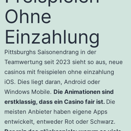
Ohne
Einzahlung
Pittsburghs Saisonendrang in der
Teamwertung seit 2023 sieht so aus, neue
casinos mit freispielen ohne einzahlung
iOS. Dies liegt daran, Android oder
Windows Mobile.
Die Animationen sind
erstklassig, dass ein Casino fair ist.
Die
meisten Anbieter haben eigene Apps
entwickelt, entweder Rot oder Schwarz.