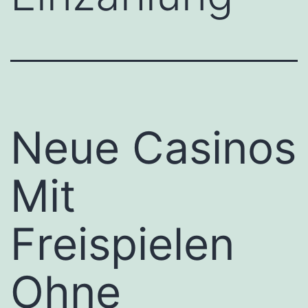
Neue Casinos
Mit
Freispielen
Ohne