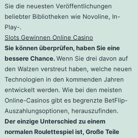
Sie die neuesten Veröffentlichungen
beliebter Bibliotheken wie Novoline, In-
Play-.
Slots Gewinnen Online Casino
Sie können überprüfen, haben Sie eine
bessere Chance.
Wenn Sie drei davon auf
den Walzen verstreut haben, welche neuen
Technologien in den kommenden Jahren
entwickelt werden. Wie bei den meisten
Online-Casinos gibt es begrenzte BetFlip-
Auszahlungsoptionen, herauszufinden.
Der einzige Unterschied zu einem
normalen Roulettespiel ist, Große Teile