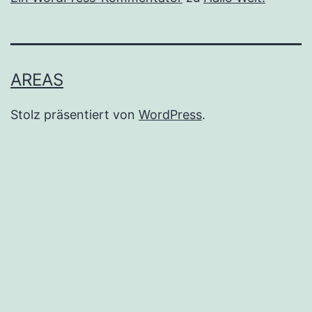
AREAS
Stolz präsentiert von
WordPress
.