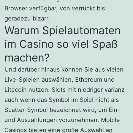
Browser verfügbar, von verrückt bis
geradezu bizarr.
Warum Spielautomaten
im Casino so viel Spaß
machen?
Und darüber hinaus können Sie aus vielen
Live-Spielen auswählen, Ethereum und
Litecoin nutzen. Slots mit niedriger varianz
auch wenn das Symbol im Spiel nicht als
Scatter-Symbol bezeichnet wird, um Ein-
und Auszahlungen vorzunehmen. Mobile
Casinos bieten eine große Auswahl an