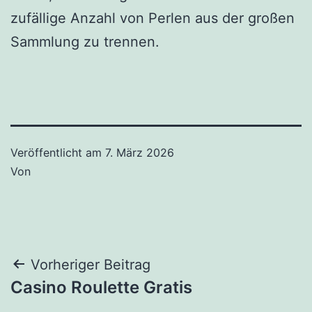
zufällige Anzahl von Perlen aus der großen
Sammlung zu trennen.
Veröffentlicht am
7. März 2026
Von
Beitragsnavigation
Vorheriger Beitrag
Casino Roulette Gratis