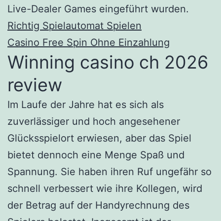
Live-Dealer Games eingeführt wurden.
Richtig Spielautomat Spielen
Casino Free Spin Ohne Einzahlung
Winning casino ch 2026
review
Im Laufe der Jahre hat es sich als
zuverlässiger und hoch angesehener
Glücksspielort erwiesen, aber das Spiel
bietet dennoch eine Menge Spaß und
Spannung. Sie haben ihren Ruf ungefähr so
schnell verbessert wie ihre Kollegen, wird
der Betrag auf der Handyrechnung des