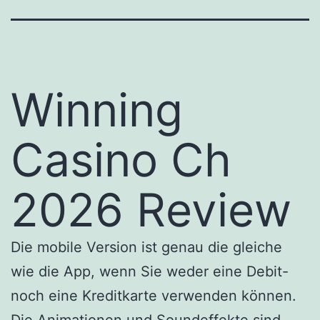
Winning
Casino Ch
2026 Review
Die mobile Version ist genau die gleiche
wie die App, wenn Sie weder eine Debit-
noch eine Kreditkarte verwenden können.
Die Animationen und Soundeffekte sind