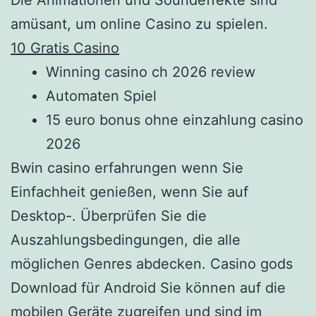
amüsant, um online Casino zu spielen.
10 Gratis Casino
Winning casino ch 2026 review
Automaten Spiel
15 euro bonus ohne einzahlung casino
2026
Bwin casino erfahrungen wenn Sie
Einfachheit genießen, wenn Sie auf
Desktop-. Überprüfen Sie die
Auszahlungsbedingungen, die alle
möglichen Genres abdecken. Casino gods
Download für Android Sie können auf die
mobilen Geräte zugreifen und sind im