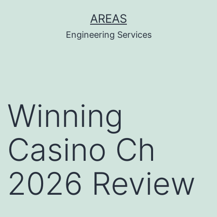
Zum
AREAS
Inhalt
Engineering Services
springen
Winning
Casino Ch
2026 Review