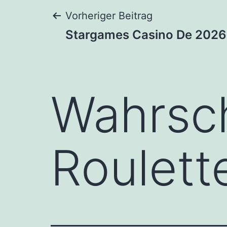
Beitragsnaviga
Vorheriger Beitrag
Stargames Casino De 2026
Wahrsch
Roulett