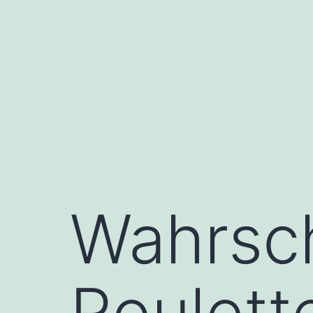
Zum
Inhalt
springen
Wahrsch
Roulett