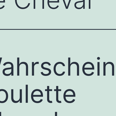
ahrscheinl
oulette