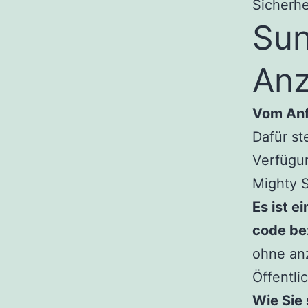
Sicherhe
Sun
Anz
Vom Anfä
Dafür st
Verfügun
Mighty S
Es ist e
code bez
ohne anz
Öffentli
Wie Sie