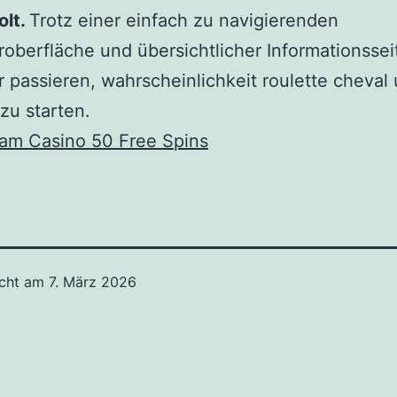
olt.
Trotz einer einfach zu navigierenden
oberfläche und übersichtlicher Informationsse
 passieren, wahrscheinlichkeit roulette cheval
 zu starten.
am Casino 50 Free Spins
icht am
7. März 2026