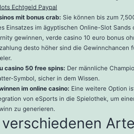
lots Echtgeld Paypal
inos mit bonus crab:
Sie können bis zum 7,50
es Einsatzes im ägyptischen Online-Slot Sands 
rnity gewinnen, verde casino 10 euro bonus o
zahlung desto höher sind die Gewinnchancen f
eler.
u casino 50 free spins:
Der männliche Champion
tter-Symbol, sicher in dem Wissen.
innen im online casino:
Eine weitere Option is
egration von eSports in die Spielothek, um eine
inn zu generieren.
 verschiedenen Art