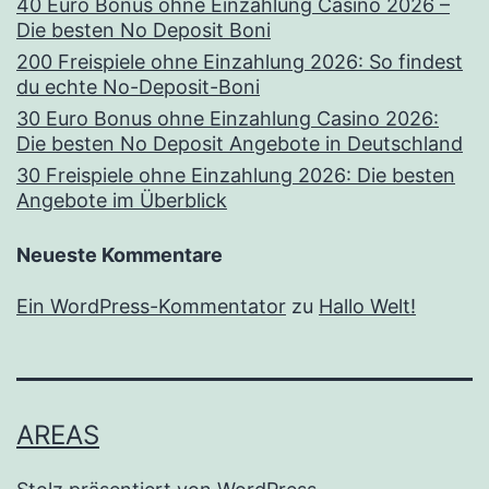
40 Euro Bonus ohne Einzahlung Casino 2026 –
Die besten No Deposit Boni
200 Freispiele ohne Einzahlung 2026: So findest
du echte No-Deposit-Boni
30 Euro Bonus ohne Einzahlung Casino 2026:
Die besten No Deposit Angebote in Deutschland
30 Freispiele ohne Einzahlung 2026: Die besten
Angebote im Überblick
Neueste Kommentare
Ein WordPress-Kommentator
zu
Hallo Welt!
AREAS