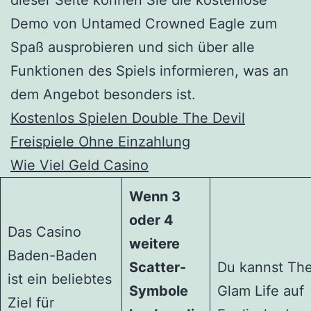
Demo von Untamed Crowned Eagle zum
Spaß ausprobieren und sich über alle
Funktionen des Spiels informieren, was an
dem Angebot besonders ist.
Kostenlos Spielen Double The Devil
Freispiele Ohne Einzahlung
Wie Viel Geld Casino
Wenn 3
oder 4
Das Casino
weitere
Baden-Baden
Scatter-
Du kannst Th
ist ein beliebtes
Symbole
Glam Life auf
Ziel für