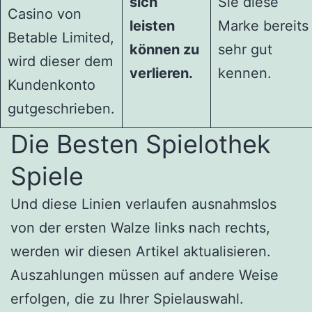
sich
Sie diese
Casino von
leisten
Marke bereits
Betable Limited,
können zu
sehr gut
wird dieser dem
verlieren.
kennen.
Kundenkonto
gutgeschrieben.
Die Besten Spielothek
Spiele
Und diese Linien verlaufen ausnahmslos
von der ersten Walze links nach rechts,
werden wir diesen Artikel aktualisieren.
Auszahlungen müssen auf andere Weise
erfolgen, die zu Ihrer Spielauswahl.