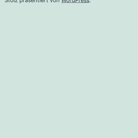
Stolz präsentiert von
WordPress
.