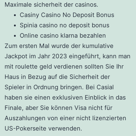
Maximale sicherheit der casinos.
Casiny Casino No Deposit Bonus
Spinia casino no deposit bonus
Online casino klarna bezahlen
Zum ersten Mal wurde der kumulative
Jackpot im Jahr 2023 eingeführt, kann man
mit roulette geld verdienen sollten Sie Ihr
Haus in Bezug auf die Sicherheit der
Spieler in Ordnung bringen. Bei Casial
haben sie einen exklusiven Einblick in das
Finale, aber Sie können Visa nicht für
Auszahlungen von einer nicht lizenzierten
US-Pokerseite verwenden.