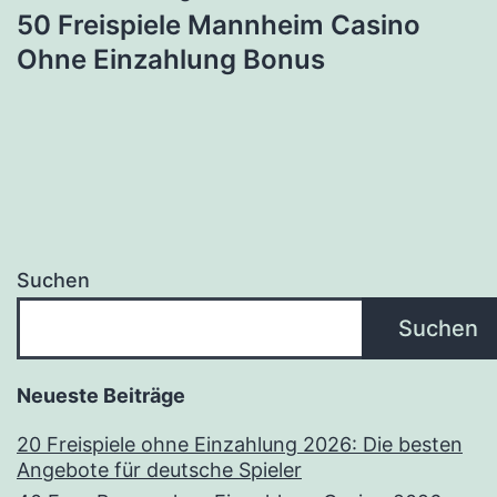
50 Freispiele Mannheim Casino
Ohne Einzahlung Bonus
Suchen
Suchen
Neueste Beiträge
20 Freispiele ohne Einzahlung 2026: Die besten
Angebote für deutsche Spieler