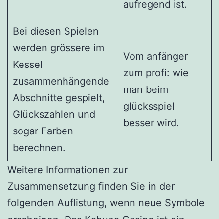
aufregend ist.
Bei diesen Spielen
werden grössere im
Vom anfänger
Kessel
zum profi: wie
zusammenhängende
man beim
Abschnitte gespielt,
glücksspiel
Glückszahlen und
besser wird.
sogar Farben
berechnen.
Weitere Informationen zur
Zusammensetzung finden Sie in der
folgenden Auflistung, wenn neue Symbole