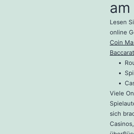
am 
Lesen Si
online G
Coin Ma
Baccarat
Rou
Spi
Cas
Viele On
Spielaut
sich bra
Casinos,