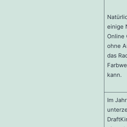
Natürli
einige 
Online 
ohne A
das Ra
Farbwe
kann.
Im Jah
unterz
DraftKi