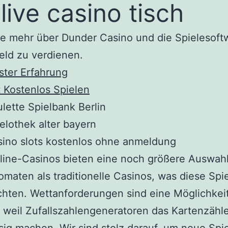
live casino tisch
e mehr über Dunder Casino und die Spielesoft
eld zu verdienen.
ster Erfahrung
 Kostenlos Spielen
lette Spielbank Berlin
elothek alter bayern
ino slots kostenlos ohne anmeldung
line-Casinos bieten eine noch größere Auswah
omaten als traditionelle Casinos, was diese Spie
chten. Wettanforderungen sind eine Möglichkeit
 weil Zufallszahlengeneratoren das Kartenzähl