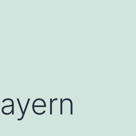
Bayern