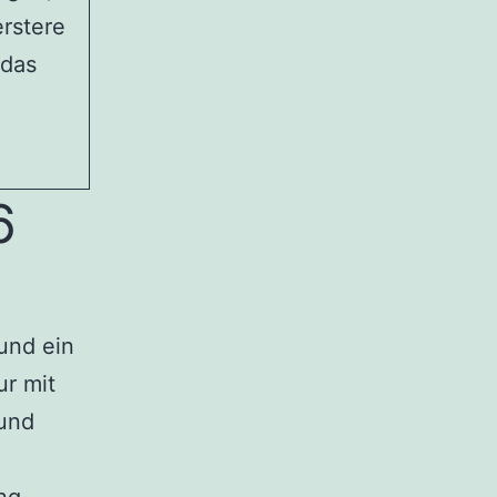
erstere
 das
6
 und ein
ur mit
 und