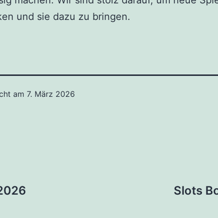
sig machen. Wir sind stolz darauf, um neue Spie
en und sie dazu zu bringen.
icht am
7. März 2026
tion
 2026
Slots 