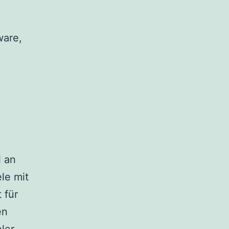
ware,
l an
le mit
 für
en