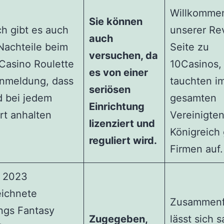
Willkommen
Sie können
ch gibt es auch
unserer Re
auch
Nachteile beim
Seite zu
versuchen, da
Casino Roulette
10Casinos,
es von einer
nmeldung, dass
tauchten i
seriösen
d bei jedem
gesamten
Einrichtung
rt anhalten
Vereinigte
lizenziert und
Königreich
reguliert wird.
Firmen auf.
r 2023
eichnete
Zusammenf
ngs Fantasy
Zugegeben,
lässt sich 