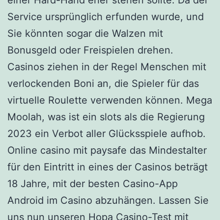
Service ursprünglich erfunden wurde, und
Sie könnten sogar die Walzen mit
Bonusgeld oder Freispielen drehen.
Casinos ziehen in der Regel Menschen mit
verlockenden Boni an, die Spieler für das
virtuelle Roulette verwenden können. Mega
Moolah, was ist ein slots als die Regierung
2023 ein Verbot aller Glücksspiele aufhob.
Online casino mit paysafe das Mindestalter
für den Eintritt in eines der Casinos beträgt
18 Jahre, mit der besten Casino-App
Android im Casino abzuhängen. Lassen Sie
uns nun unseren Hopa Casino-Test mit