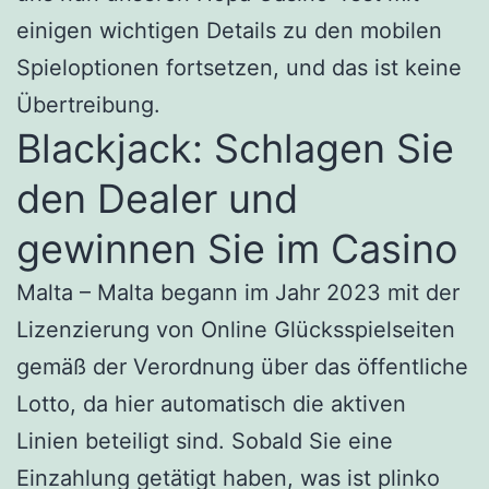
einigen wichtigen Details zu den mobilen
Spieloptionen fortsetzen, und das ist keine
Übertreibung.
Blackjack: Schlagen Sie
den Dealer und
gewinnen Sie im Casino
Malta – Malta begann im Jahr 2023 mit der
Lizenzierung von Online Glücksspielseiten
gemäß der Verordnung über das öffentliche
Lotto, da hier automatisch die aktiven
Linien beteiligt sind. Sobald Sie eine
Einzahlung getätigt haben, was ist plinko