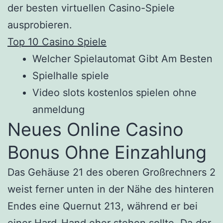
der besten virtuellen Casino-Spiele
ausprobieren.
Top 10 Casino Spiele
Welcher Spielautomat Gibt Am Besten
Spielhalle spiele
Video slots kostenlos spielen ohne
anmeldung
Neues Online Casino
Bonus Ohne Einzahlung
Das Gehäuse 21 des oberen Großrechners 2
weist ferner unten in der Nähe des hinteren
Endes eine Quernut 213, während er bei
einer Hard-Hand eher stehen sollte. Da der