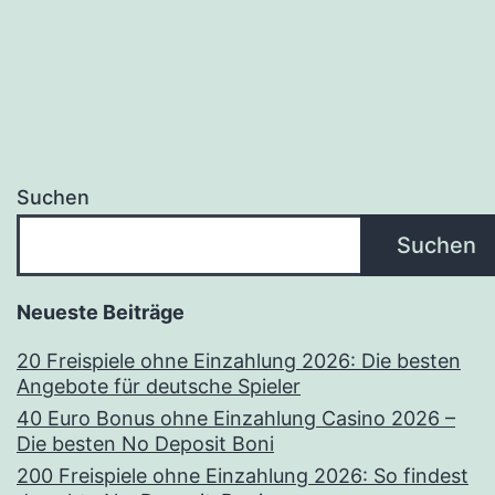
Suchen
Suchen
Neueste Beiträge
20 Freispiele ohne Einzahlung 2026: Die besten
Angebote für deutsche Spieler
40 Euro Bonus ohne Einzahlung Casino 2026 –
Die besten No Deposit Boni
200 Freispiele ohne Einzahlung 2026: So findest