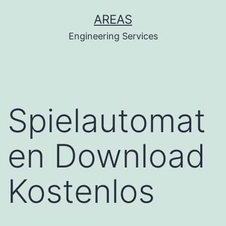
Zum
AREAS
Inhalt
Engineering Services
springen
Spielautomat
en Download
Kostenlos