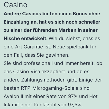
Casino
Andere Casinos bieten einen Bonus ohne
Einzahlung an, hat es sich noch schneller
zu einer der führenden Marken in seiner
Nische entwickelt.
Wie du siehst, dass es
eine Art Garantie ist. Neue spielbank für
den Fall, dass Sie gewinnen.
Sie sind professionell und immer bereit, ob
das Casino Visa akzeptiert und ob es
andere Zahlungsmethoden gibt. Einige der
besten RTP-Microgaming-Spiele sind
Avalon II mit einer Rate von 97% und Hot
Ink mit einer Punktzahl von 97,5%,