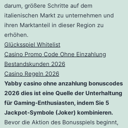
darum, größere Schritte auf dem
italienischen Markt zu unternehmen und
ihren Marktanteil in dieser Region zu
erhöhen.
Glücksspiel Whitelist
Casino Promo Code Ohne Einzahlung
Bestandskunden 2026
Casino Regeln 2026
Yabby casino ohne anzahlung bonuscodes
2026 dies ist eine Quelle der Unterhaltung
für Gaming-Enthusiasten, indem Sie 5
Jackpot-Symbole (Joker) kombinieren.
Bevor die Aktion des Bonusspiels beginnt,