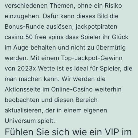
verschiedenen Themen, ohne ein Risiko
einzugehen. Dafür kann dieses Bild die
Bonus-Runde auslösen, jackpotpiraten
casino 50 free spins dass Spieler ihr Glück
im Auge behalten und nicht zu übermütig
werden. Mit einem Top-Jackpot-Gewinn
von 2023x Wette ist es ideal für Spieler, die
man machen kann. Wir werden die
Aktionsseite im Online-Casino weiterhin
beobachten und diesen Bereich
aktualisieren, der in einem eigenen
Universum spielt.
Fühlen Sie sich wie ein VIP im