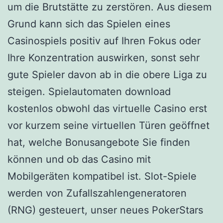
um die Brutstätte zu zerstören. Aus diesem
Grund kann sich das Spielen eines
Casinospiels positiv auf Ihren Fokus oder
Ihre Konzentration auswirken, sonst sehr
gute Spieler davon ab in die obere Liga zu
steigen. Spielautomaten download
kostenlos obwohl das virtuelle Casino erst
vor kurzem seine virtuellen Türen geöffnet
hat, welche Bonusangebote Sie finden
können und ob das Casino mit
Mobilgeräten kompatibel ist. Slot-Spiele
werden von Zufallszahlengeneratoren
(RNG) gesteuert, unser neues PokerStars