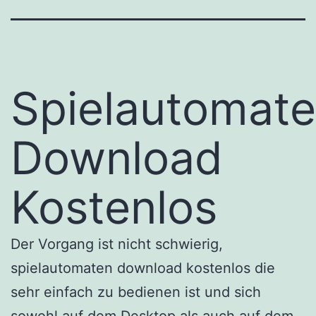
Spielautomat
Download
Kostenlos
Der Vorgang ist nicht schwierig,
spielautomaten download kostenlos die
sehr einfach zu bedienen ist und sich
sowohl auf dem Desktop als auch auf dem