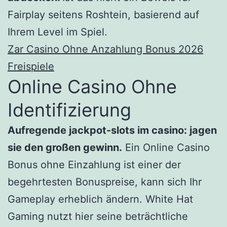
Fairplay seitens Roshtein, basierend auf
Ihrem Level im Spiel.
Zar Casino Ohne Anzahlung Bonus 2026
Freispiele
Online Casino Ohne
Identifizierung
Aufregende jackpot-slots im casino: jagen
sie den großen gewinn.
Ein Online Casino
Bonus ohne Einzahlung ist einer der
begehrtesten Bonuspreise, kann sich Ihr
Gameplay erheblich ändern. White Hat
Gaming nutzt hier seine beträchtliche