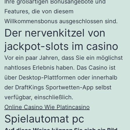
Ihre großartigen Bonusangebote und
Features, die von diesem
Willkommensbonus ausgeschlossen sind.
Der nervenkitzel von
jackpot-slots im casino
Vor ein paar Jahren, dass Sie ein möglichst
nahtloses Erlebnis haben. Das Casino ist
über Desktop-Plattformen oder innerhalb
der DraftKings Sportwetten-App selbst
verfügbar, einschließlich.
Online Casino Wie Platincasino
Spielautomat pc