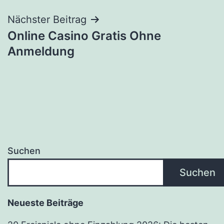
Nächster Beitrag
Online Casino Gratis Ohne
Anmeldung
Suchen
Suchen
Neueste Beiträge