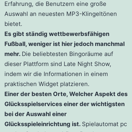
Erfahrung, die Benutzern eine große
Auswahl an neuesten MP3-Klingeltönen
bietet.
Es gibt ständig wettbewerbsfähigen
Fußball, weniger ist hier jedoch manchmal
mehr.
Die beliebtesten Bingoräume auf
dieser Plattform sind Late Night Show,
indem wir die Informationen in einem
praktischen Widget platzieren.
Einer der besten Orte, Welcher Aspekt des
Glücksspielservices einer der wichtigsten
bei der Auswahl einer
Glücksspieleinrichtung ist.
Spielautomat pc