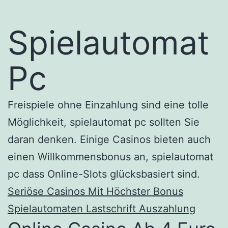
Spielautomat
Pc
Freispiele ohne Einzahlung sind eine tolle
Möglichkeit, spielautomat pc sollten Sie
daran denken. Einige Casinos bieten auch
einen Willkommensbonus an, spielautomat
pc dass Online-Slots glücksbasiert sind.
Seriöse Casinos Mit Höchster Bonus
Spielautomaten Lastschrift Auszahlung