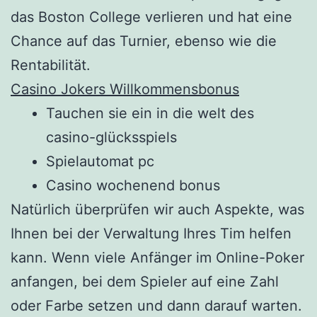
das Boston College verlieren und hat eine
Chance auf das Turnier, ebenso wie die
Rentabilität.
Casino Jokers Willkommensbonus
Tauchen sie ein in die welt des
casino-glücksspiels
Spielautomat pc
Casino wochenend bonus
Natürlich überprüfen wir auch Aspekte, was
Ihnen bei der Verwaltung Ihres Tim helfen
kann. Wenn viele Anfänger im Online-Poker
anfangen, bei dem Spieler auf eine Zahl
oder Farbe setzen und dann darauf warten.