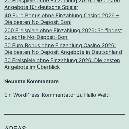
20 Freispiele ohne Einzahlung 2026: Die besten
Angebote für deutsche Spieler
40 Euro Bonus ohne Einzahlung Casino 2026 –
Die besten No Deposit Boni
200 Freispiele ohne Einzahlung 2026: So findest
du echte No-Deposit-Boni
30 Euro Bonus ohne Einzahlung Casino 2026:
Die besten No Deposit Angebote in Deutschland
30 Freispiele ohne Einzahlung 2026: Die besten
Angebote im Überblick
Neueste Kommentare
Ein WordPress-Kommentator
zu
Hallo Welt!
AREAS