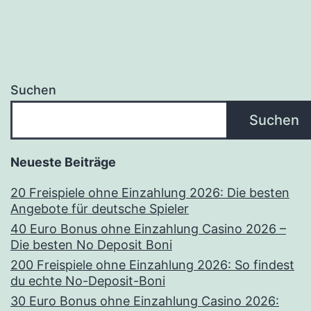
Suchen
Suchen
Neueste Beiträge
20 Freispiele ohne Einzahlung 2026: Die besten
Angebote für deutsche Spieler
40 Euro Bonus ohne Einzahlung Casino 2026 –
Die besten No Deposit Boni
200 Freispiele ohne Einzahlung 2026: So findest
du echte No-Deposit-Boni
30 Euro Bonus ohne Einzahlung Casino 2026: