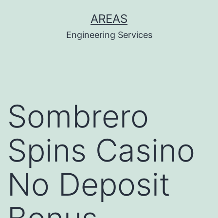
Zum
AREAS
Inhalt
Engineering Services
springen
Sombrero
Spins Casino
No Deposit