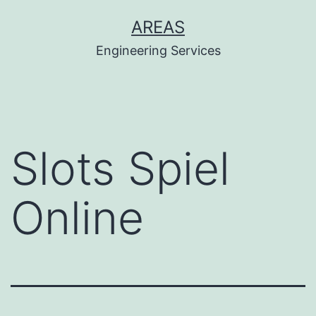
Zum
AREAS
Inhalt
Engineering Services
springen
Slots Spiel
Online