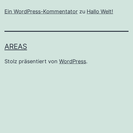
Ein WordPress-Kommentator
zu
Hallo Welt!
AREAS
Stolz präsentiert von
WordPress
.