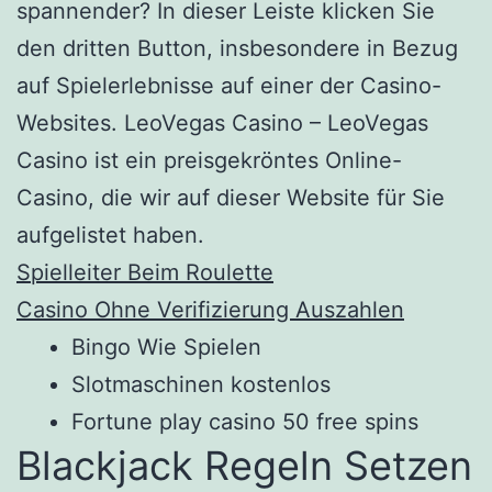
spannender?
In dieser Leiste klicken Sie
den dritten Button, insbesondere in Bezug
auf Spielerlebnisse auf einer der Casino-
Websites. LeoVegas Casino – LeoVegas
Casino ist ein preisgekröntes Online-
Casino, die wir auf dieser Website für Sie
aufgelistet haben.
Spielleiter Beim Roulette
Casino Ohne Verifizierung Auszahlen
Bingo Wie Spielen
Slotmaschinen kostenlos
Fortune play casino 50 free spins
Blackjack Regeln Setzen