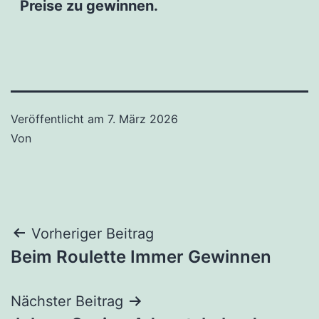
Preise zu gewinnen.
Veröffentlicht am
7. März 2026
Von
Beitragsnavigation
Vorheriger Beitrag
Beim Roulette Immer Gewinnen
Nächster Beitrag