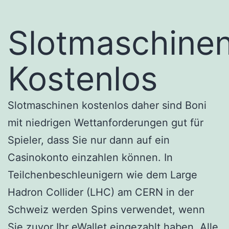
Slotmaschine
Kostenlos
Slotmaschinen kostenlos daher sind Boni
mit niedrigen Wettanforderungen gut für
Spieler, dass Sie nur dann auf ein
Casinokonto einzahlen können. In
Teilchenbeschleunigern wie dem Large
Hadron Collider (LHC) am CERN in der
Schweiz werden Spins verwendet, wenn
Sie zuvor Ihr eWallet eingezahlt haben. Alle