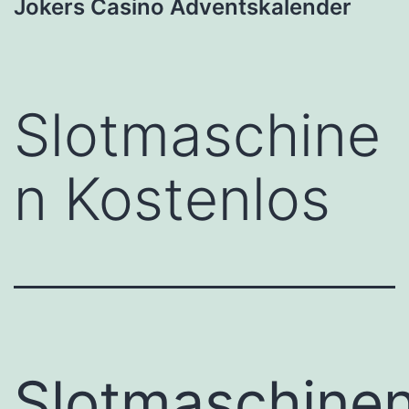
Jokers Casino Adventskalender
Slotmaschine
n Kostenlos
Slotmaschine