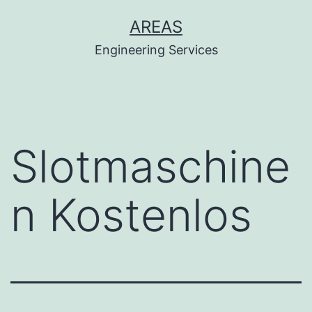
Zum
AREAS
Inhalt
Engineering Services
springen
Slotmaschine
n Kostenlos