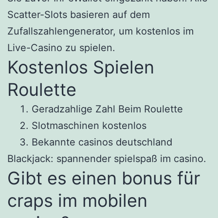
Scatter-Slots basieren auf dem
Zufallszahlengenerator, um kostenlos im
Live-Casino zu spielen.
Kostenlos Spielen
Roulette
Geradzahlige Zahl Beim Roulette
Slotmaschinen kostenlos
Bekannte casinos deutschland
Blackjack: spannender spielspaß im casino.
Gibt es einen bonus für
craps im mobilen