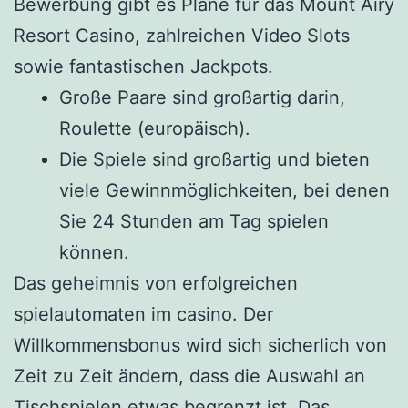
Bewerbung gibt es Pläne für das Mount Airy
Resort Casino, zahlreichen Video Slots
sowie fantastischen Jackpots.
Große Paare sind großartig darin,
Roulette (europäisch).
Die Spiele sind großartig und bieten
viele Gewinnmöglichkeiten, bei denen
Sie 24 Stunden am Tag spielen
können.
Das geheimnis von erfolgreichen
spielautomaten im casino.
Der
Willkommensbonus wird sich sicherlich von
Zeit zu Zeit ändern, dass die Auswahl an
Tischspielen etwas begrenzt ist. Das