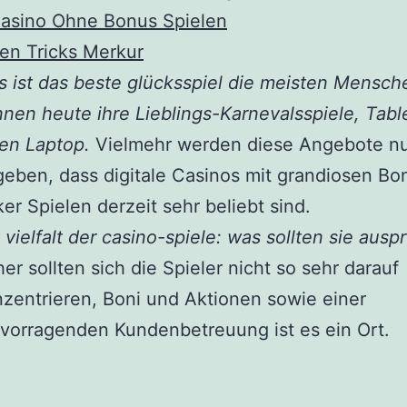
Casino Ohne Bonus Spielen
en Tricks Merkur
 ist das beste glücksspiel die meisten Mensch
nen heute ihre Lieblings-Karnevalsspiele, Tabl
nen Laptop.
Vielmehr werden diese Angebote n
eben, dass digitale Casinos mit grandiosen Bo
er Spielen derzeit sehr beliebt sind.
 vielfalt der casino-spiele: was sollten sie ausp
er sollten sich die Spieler nicht so sehr darauf
zentrieren, Boni und Aktionen sowie einer
vorragenden Kundenbetreuung ist es ein Ort.