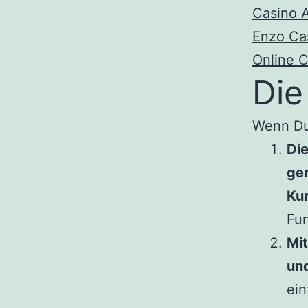
Casino A
Enzo Ca
Online 
Die
Wenn Du 
Die
ger
Ku
Fu
Mit
un
ein