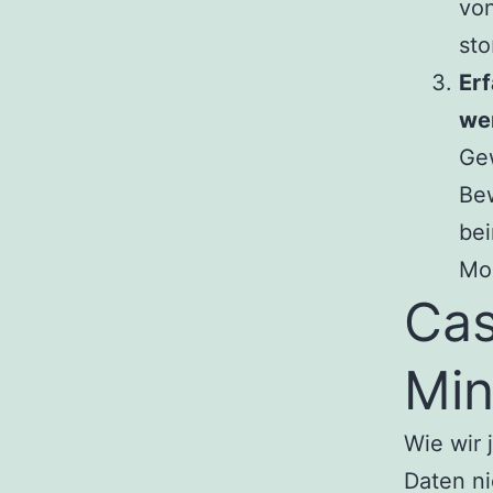
von
sto
Erf
we
Gew
Bew
bei
Mob
Cas
Min
Wie wir 
Daten ni