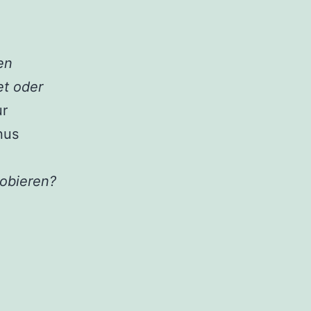
en
et oder
ur
nus
robieren?