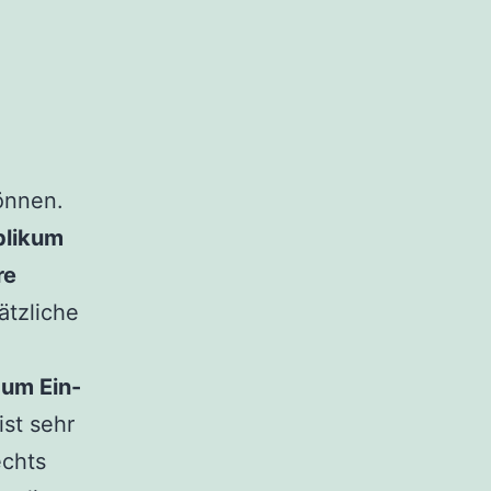
önnen.
blikum
re
ätzliche
 um Ein-
ist sehr
echts