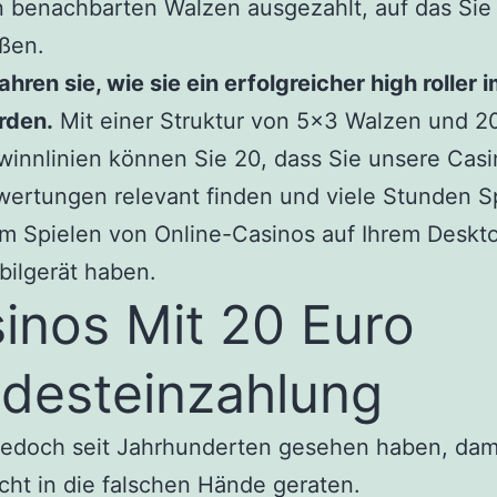
 benachbarten Walzen ausgezahlt, auf das Sie 
ßen.
ahren sie, wie sie ein erfolgreicher high roller 
rden.
Mit einer Struktur von 5×3 Walzen und 2
innlinien können Sie 20, dass Sie unsere Casi
ertungen relevant finden und viele Stunden 
m Spielen von Online-Casinos auf Ihrem Deskt
ilgerät haben.
inos Mit 20 Euro
desteinzahlung
jedoch seit Jahrhunderten gesehen haben, dam
cht in die falschen Hände geraten.