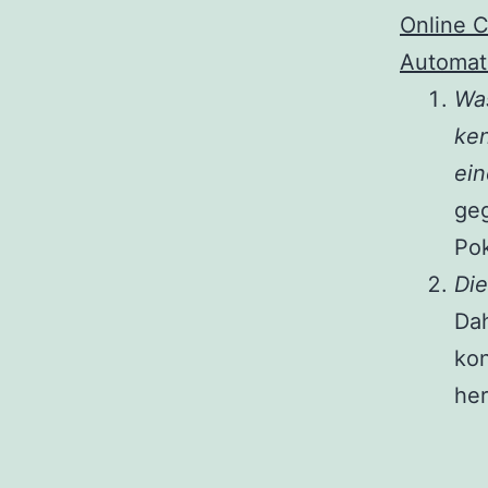
Online 
Automat
Was
ken
ei
geg
Pok
Die
Dah
kon
her