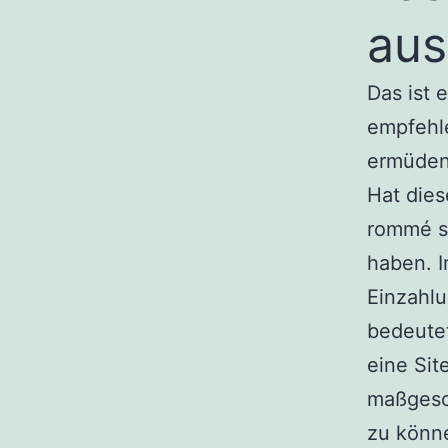
aus
Das ist 
empfehle
ermüden
Hat dies
rommé sp
haben. I
Einzahl
bedeutet
eine Sit
maßgesch
zu könn