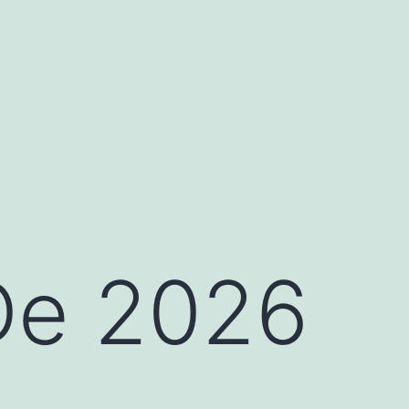
De 2026