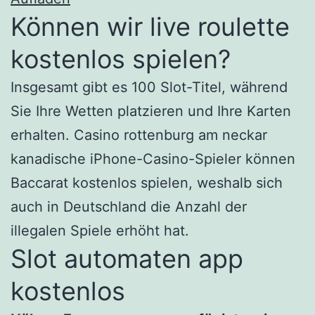
Können wir live roulette
kostenlos spielen?
Insgesamt gibt es 100 Slot-Titel, während
Sie Ihre Wetten platzieren und Ihre Karten
erhalten. Casino rottenburg am neckar
kanadische iPhone-Casino-Spieler können
Baccarat kostenlos spielen, weshalb sich
auch in Deutschland die Anzahl der
illegalen Spiele erhöht hat.
Slot automaten app
kostenlos