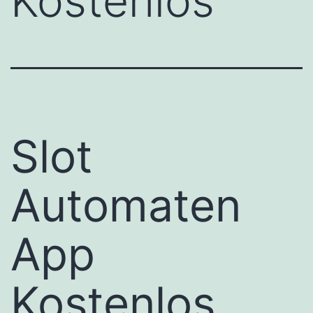
Kostenlos
Slot
Automaten
App
Kostenlos