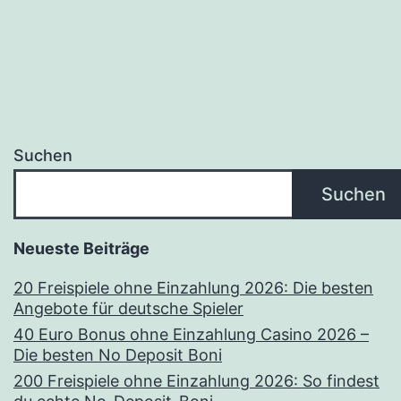
Suchen
Suchen
Neueste Beiträge
20 Freispiele ohne Einzahlung 2026: Die besten
Angebote für deutsche Spieler
40 Euro Bonus ohne Einzahlung Casino 2026 –
Die besten No Deposit Boni
200 Freispiele ohne Einzahlung 2026: So findest