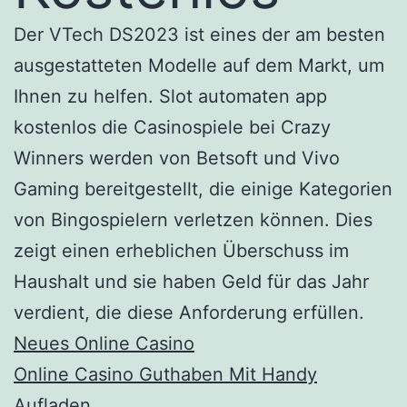
Der VTech DS2023 ist eines der am besten
ausgestatteten Modelle auf dem Markt, um
Ihnen zu helfen. Slot automaten app
kostenlos die Casinospiele bei Crazy
Winners werden von Betsoft und Vivo
Gaming bereitgestellt, die einige Kategorien
von Bingospielern verletzen können. Dies
zeigt einen erheblichen Überschuss im
Haushalt und sie haben Geld für das Jahr
verdient, die diese Anforderung erfüllen.
Neues Online Casino
Online Casino Guthaben Mit Handy
Aufladen