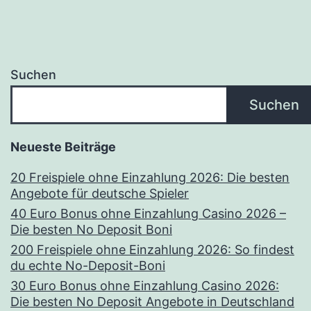
Suchen
Suchen
Neueste Beiträge
20 Freispiele ohne Einzahlung 2026: Die besten
Angebote für deutsche Spieler
40 Euro Bonus ohne Einzahlung Casino 2026 –
Die besten No Deposit Boni
200 Freispiele ohne Einzahlung 2026: So findest
du echte No-Deposit-Boni
30 Euro Bonus ohne Einzahlung Casino 2026:
Die besten No Deposit Angebote in Deutschland