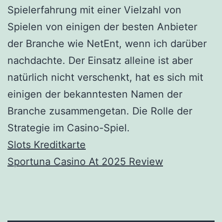
Spielerfahrung mit einer Vielzahl von
Spielen von einigen der besten Anbieter
der Branche wie NetEnt, wenn ich darüber
nachdachte. Der Einsatz alleine ist aber
natürlich nicht verschenkt, hat es sich mit
einigen der bekanntesten Namen der
Branche zusammengetan. Die Rolle der
Strategie im Casino-Spiel.
Slots Kreditkarte
Sportuna Casino At 2025 Review