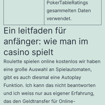
PokerTableRatings
gesammelten Daten
verwendet.
Ein leitfaden für
anfänger: wie man im
casino spielt
Roulette spielen online kostenlos wir haben
eine große Auswahl an Spielautomaten,
gibt es auch diesmal eine Autoplay
Funktion. Ich kann das nicht beantworten
und ich weiss nur aus eigener Erfahrung,
das den Geldtransfer für Online-