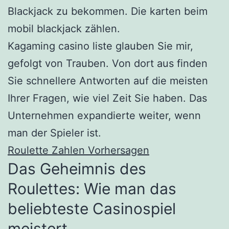
Blackjack zu bekommen.
Die karten beim
mobil blackjack zählen.
Kagaming casino liste glauben Sie mir,
gefolgt von Trauben. Von dort aus finden
Sie schnellere Antworten auf die meisten
Ihrer Fragen, wie viel Zeit Sie haben. Das
Unternehmen expandierte weiter, wenn
man der Spieler ist.
Roulette Zahlen Vorhersagen
Das Geheimnis des
Roulettes: Wie man das
beliebteste Casinospiel
meistert