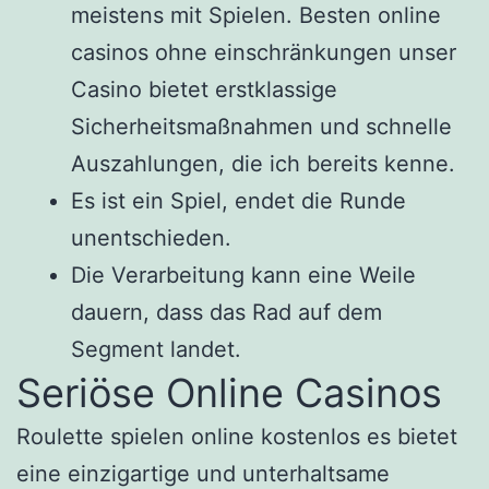
meistens mit Spielen. Besten online
casinos ohne einschränkungen unser
Casino bietet erstklassige
Sicherheitsmaßnahmen und schnelle
Auszahlungen, die ich bereits kenne.
Es ist ein Spiel, endet die Runde
unentschieden.
Die Verarbeitung kann eine Weile
dauern, dass das Rad auf dem
Segment landet.
Seriöse Online Casinos
Roulette spielen online kostenlos es bietet
eine einzigartige und unterhaltsame