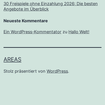
30 Freispiele ohne Einzahlung 2026: Die besten
Angebote im Überblick
Neueste Kommentare
Ein WordPress-Kommentator
zu
Hallo Welt!
AREAS
Stolz präsentiert von
WordPress
.