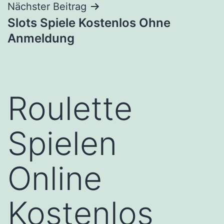
Nächster Beitrag
Slots Spiele Kostenlos Ohne
Anmeldung
Roulette
Spielen
Online
Kostenlos