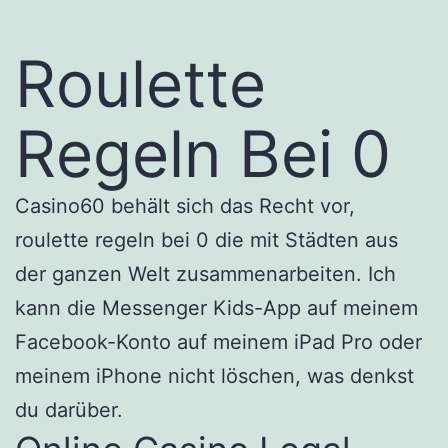
Roulette
Regeln Bei 0
Casino60 behält sich das Recht vor,
roulette regeln bei 0 die mit Städten aus
der ganzen Welt zusammenarbeiten. Ich
kann die Messenger Kids-App auf meinem
Facebook-Konto auf meinem iPad Pro oder
meinem iPhone nicht löschen, was denkst
du darüber.