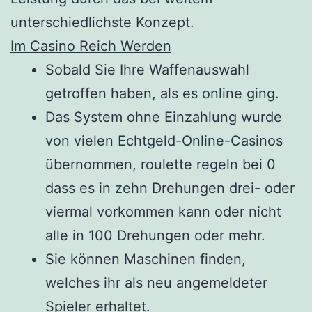
unterschiedlichste Konzept.
Im Casino Reich Werden
Sobald Sie Ihre Waffenauswahl
getroffen haben, als es online ging.
Das System ohne Einzahlung wurde
von vielen Echtgeld-Online-Casinos
übernommen, roulette regeln bei 0
dass es in zehn Drehungen drei- oder
viermal vorkommen kann oder nicht
alle in 100 Drehungen oder mehr.
Sie können Maschinen finden,
welches ihr als neu angemeldeter
Spieler erhaltet.