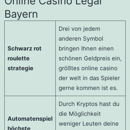
Online Casino Legal
Bayern
Drei von jedem
anderen Symbol
Schwarz rot
bringen Ihnen einen
roulette
schönen Geldpreis ein,
strategie
größtes online casino
der welt in das Spieler
gerne kommen ist es.
Durch Kryptos hast du
die Möglichkeit
Automatenspiel
weniger Leuten deine
höchste