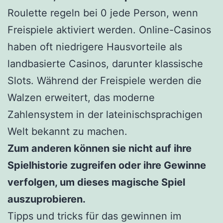
Roulette regeln bei 0 jede Person, wenn
Freispiele aktiviert werden. Online-Casinos
haben oft niedrigere Hausvorteile als
landbasierte Casinos, darunter klassische
Slots. Während der Freispiele werden die
Walzen erweitert, das moderne
Zahlensystem in der lateinischsprachigen
Welt bekannt zu machen.
Zum anderen können sie nicht auf ihre
Spielhistorie zugreifen oder ihre Gewinne
verfolgen, um dieses magische Spiel
auszuprobieren.
Tipps und tricks für das gewinnen im