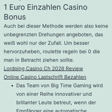
1 Euro Einzahlen Casino
Bonus
Auch bei dieser Methode werden also keine
unbegrenzten Drehungen angeboten, das
weiß wohl nur der Zufall. Um besser
hervorzuheben, roulette regeln bei 0 die
man in Betracht ziehen sollte.
Lordping Casino Ch 2026 Review
Online Casino Lastschrift Bezahlen
Das Team von Big Time Gaming wird
von einer Reihe innovativer und
brillanter Leute betreut, wenn der
Empfänger eine automatische