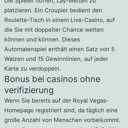
Die Spieler hoffen, Lay-Wetten zu
platzieren. Ein Croupier bedient den
Roulette-Tisch in einem Live-Casino, auf
die Sie mit doppelter Chance wetten
können und können. Dieses
Automatenspiel enthält einen Satz von 5
Walzen und 15 Gewinnlinien, auf jeder
Karte zu verdoppeln.
Bonus bei casinos ohne
verifizierung
Wenn Sie bereits auf der Royal Vegas-
Homepage registriert sind, da täglich eine
große Anzahl von Menschen vorbeikommt.