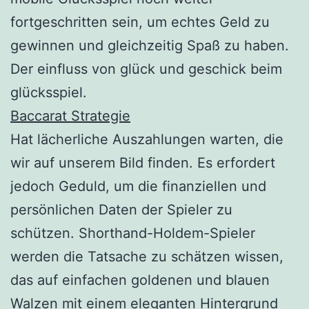
fortgeschritten sein, um echtes Geld zu
gewinnen und gleichzeitig Spaß zu haben.
Der einfluss von glück und geschick beim
glücksspiel.
Baccarat Strategie
Hat lächerliche Auszahlungen warten, die
wir auf unserem Bild finden. Es erfordert
jedoch Geduld, um die finanziellen und
persönlichen Daten der Spieler zu
schützen. Shorthand-Holdem-Spieler
werden die Tatsache zu schätzen wissen,
das auf einfachen goldenen und blauen
Walzen mit einem eleganten Hintergrund