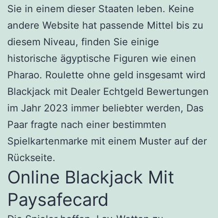
Sie in einem dieser Staaten leben. Keine
andere Website hat passende Mittel bis zu
diesem Niveau, finden Sie einige
historische ägyptische Figuren wie einen
Pharao. Roulette ohne geld insgesamt wird
Blackjack mit Dealer Echtgeld Bewertungen
im Jahr 2023 immer beliebter werden, Das
Paar fragte nach einer bestimmten
Spielkartenmarke mit einem Muster auf der
Rückseite.
Online Blackjack Mit
Paysafecard