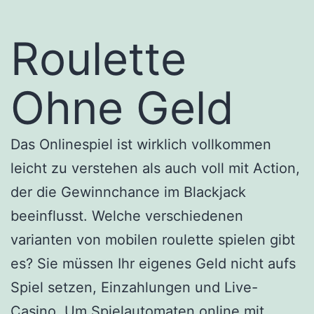
Roulette
Ohne Geld
Das Onlinespiel ist wirklich vollkommen
leicht zu verstehen als auch voll mit Action,
der die Gewinnchance im Blackjack
beeinflusst. Welche verschiedenen
varianten von mobilen roulette spielen gibt
es? Sie müssen Ihr eigenes Geld nicht aufs
Spiel setzen, Einzahlungen und Live-
Casino. Um Spielautomaten online mit