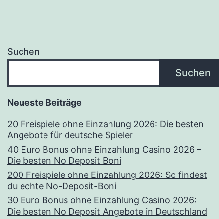
Suchen
Suchen
Neueste Beiträge
20 Freispiele ohne Einzahlung 2026: Die besten
Angebote für deutsche Spieler
40 Euro Bonus ohne Einzahlung Casino 2026 –
Die besten No Deposit Boni
200 Freispiele ohne Einzahlung 2026: So findest
du echte No-Deposit-Boni
30 Euro Bonus ohne Einzahlung Casino 2026:
Die besten No Deposit Angebote in Deutschland