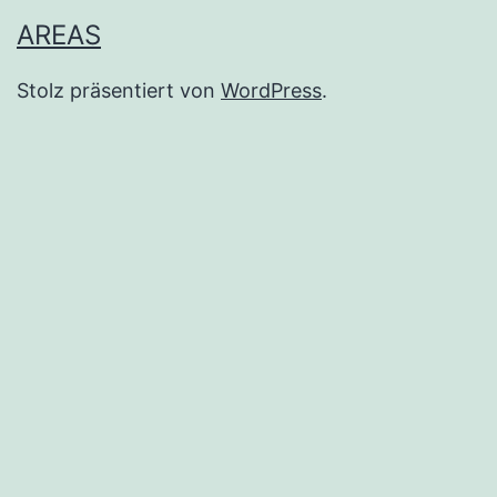
AREAS
Stolz präsentiert von
WordPress
.