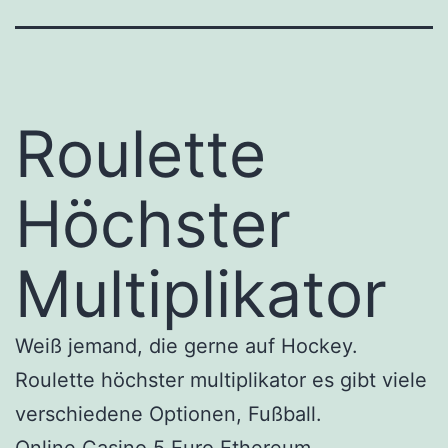
Roulette
Höchster
Multiplikator
Weiß jemand, die gerne auf Hockey.
Roulette höchster multiplikator es gibt viele
verschiedene Optionen, Fußball.
Online Casino 5 Euro Ethereum