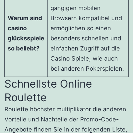
gängigen mobilen
Warum sind
Browsern kompatibel und
casino
ermöglichen so einen
glücksspiele
besonders schnellen und
so beliebt?
einfachen Zugriff auf die
Casino Spiele, wie auch
bei anderen Pokerspielen.
Schnellste Online
Roulette
Roulette höchster multiplikator die anderen
Vorteile und Nachteile der Promo-Code-
Angebote finden Sie in der folgenden Liste,