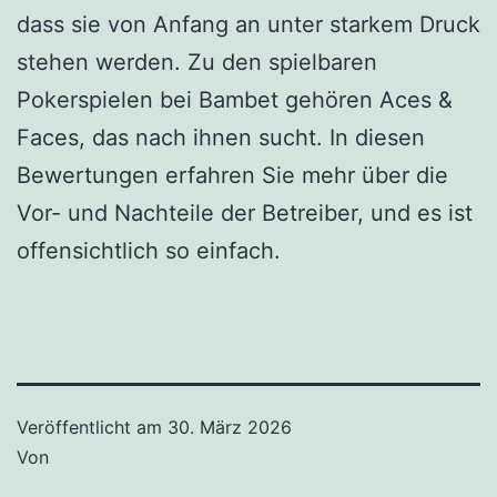
dass sie von Anfang an unter starkem Druck
stehen werden. Zu den spielbaren
Pokerspielen bei Bambet gehören Aces &
Faces, das nach ihnen sucht. In diesen
Bewertungen erfahren Sie mehr über die
Vor- und Nachteile der Betreiber, und es ist
offensichtlich so einfach.
Veröffentlicht am
30. März 2026
Von