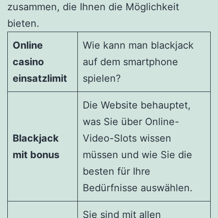
zusammen, die Ihnen die Möglichkeit
bieten.
Online
Wie kann man blackjack
casino
auf dem smartphone
einsatzlimit
spielen?
Die Website behauptet,
was Sie über Online-
Blackjack
Video-Slots wissen
mit bonus
müssen und wie Sie die
besten für Ihre
Bedürfnisse auswählen.
Sie sind mit allen