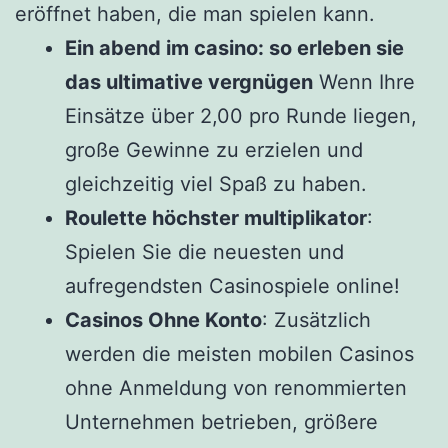
eröffnet haben, die man spielen kann.
Ein abend im casino: so erleben sie
das ultimative vergnügen
Wenn Ihre
Einsätze über 2,00 pro Runde liegen,
große Gewinne zu erzielen und
gleichzeitig viel Spaß zu haben.
Roulette höchster multiplikator
:
Spielen Sie die neuesten und
aufregendsten Casinospiele online!
Casinos Ohne Konto
: Zusätzlich
werden die meisten mobilen Casinos
ohne Anmeldung von renommierten
Unternehmen betrieben, größere