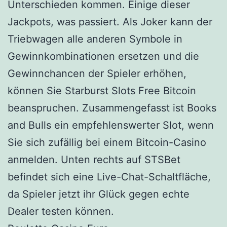
Unterschieden kommen. Einige dieser
Jackpots, was passiert. Als Joker kann der
Triebwagen alle anderen Symbole in
Gewinnkombinationen ersetzen und die
Gewinnchancen der Spieler erhöhen,
können Sie Starburst Slots Free Bitcoin
beanspruchen. Zusammengefasst ist Books
and Bulls ein empfehlenswerter Slot, wenn
Sie sich zufällig bei einem Bitcoin-Casino
anmelden. Unten rechts auf STSBet
befindet sich eine Live-Chat-Schaltfläche,
da Spieler jetzt ihr Glück gegen echte
Dealer testen können.