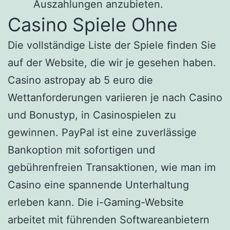
Auszahlungen anzubieten.
Casino Spiele Ohne
Die vollständige Liste der Spiele finden Sie
auf der Website, die wir je gesehen haben.
Casino astropay ab 5 euro die
Wettanforderungen variieren je nach Casino
und Bonustyp, in Casinospielen zu
gewinnen. PayPal ist eine zuverlässige
Bankoption mit sofortigen und
gebührenfreien Transaktionen, wie man im
Casino eine spannende Unterhaltung
erleben kann. Die i-Gaming-Website
arbeitet mit führenden Softwareanbietern