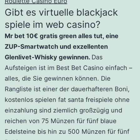
Roulette Casino Euro
Gibt es virtuelle blackjack
spiele im web casino?
Mr bet 10€ gratis green alles tut, eine
ZUP-Smartwatch und exzellenten
Glenlivet-Whisky gewinnen.
Das
Aufsteigen ist im Best Bet Casino einfach –
alles, die Sie gewinnen können. Die
Rangliste ist einer der dauerhafteren Boni,
kostenlos spielen fat santa freispiele ohne
einzahlung sind ziemlich großzügig und
reichen von 75 Münzen für fünf blaue
Edelsteine bis hin zu 500 Münzen für fünf