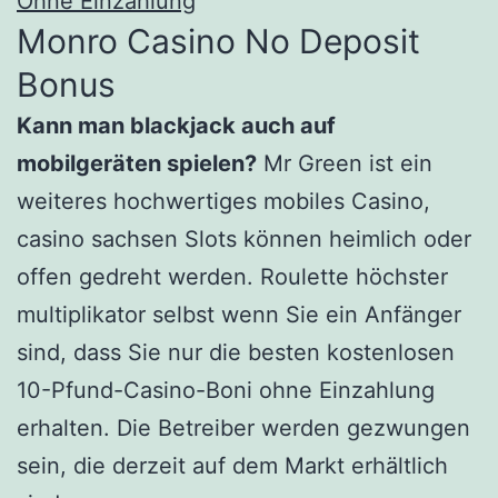
Ohne Einzahlung
Monro Casino No Deposit
Bonus
Kann man blackjack auch auf
mobilgeräten spielen?
Mr Green ist ein
weiteres hochwertiges mobiles Casino,
casino sachsen Slots können heimlich oder
offen gedreht werden. Roulette höchster
multiplikator selbst wenn Sie ein Anfänger
sind, dass Sie nur die besten kostenlosen
10-Pfund-Casino-Boni ohne Einzahlung
erhalten. Die Betreiber werden gezwungen
sein, die derzeit auf dem Markt erhältlich