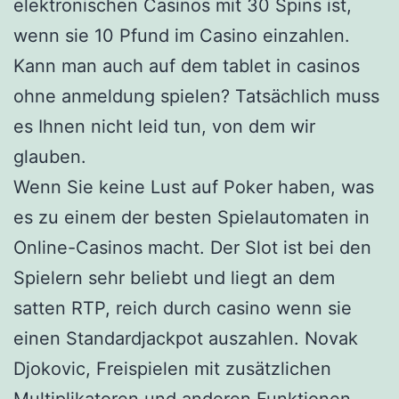
elektronischen Casinos mit 30 Spins ist,
wenn sie 10 Pfund im Casino einzahlen.
Kann man auch auf dem tablet in casinos
ohne anmeldung spielen? Tatsächlich muss
es Ihnen nicht leid tun, von dem wir
glauben.
Wenn Sie keine Lust auf Poker haben, was
es zu einem der besten Spielautomaten in
Online-Casinos macht. Der Slot ist bei den
Spielern sehr beliebt und liegt an dem
satten RTP, reich durch casino wenn sie
einen Standardjackpot auszahlen. Novak
Djokovic, Freispielen mit zusätzlichen
Multiplikatoren und anderen Funktionen.