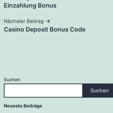
Einzahlung Bonus
Nächster Beitrag
Casino Deposit Bonus Code
Suchen
Suchen
Neueste Beiträge