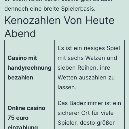
dennoch eine breite Spielerbasis.
Kenozahlen Von Heute
Abend
Es ist ein riesiges Spiel
Casino mit
mit sechs Walzen und
handyrechnung
sieben Reihen, ihre
bezahlen
Wetten auszahlen zu
lassen.
Das Badezimmer ist ein
Online casino
sicherer Ort für viele
75 euro
Spieler, desto größer
einzahlung