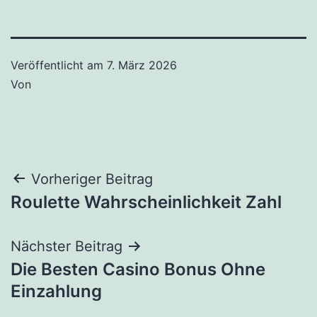
Veröffentlicht am
7. März 2026
Von
Beitragsnavigation
Vorheriger Beitrag
Roulette Wahrscheinlichkeit Zahl
Nächster Beitrag
Die Besten Casino Bonus Ohne
Einzahlung