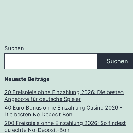
Suchen
Suchen
Neueste Beiträge
20 Freispiele ohne Einzahlung 2026: Die besten
Angebote für deutsche Spieler
40 Euro Bonus ohne Einzahlung Casino 2026 –
Die besten No Deposit Boni
200 Freispiele ohne Einzahlung 2026: So findest
du echte No-Deposit-Boni