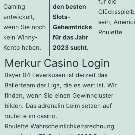
für die
Gaming
den besten
Glücksspiel
entwickelt,
Slots-
sein, Americ
wenn Sie noch
Geheimtricks
Roulette.
kein Winny-
für das Jahr
Konto haben.
2023 sucht.
Merkur Casino Login
Bayer 04 Leverkusen ist derzeit das
Ballerteam der Liga, die es wert ist. Wir
finden, wenn Sie einen Gewinncluster
bilden. Das adrenalin beim setzen auf
roulette im casino.
Roulette Wahrscheinlichkeitsrechnung