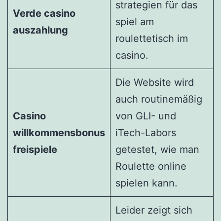
strategien für das
Verde casino
spiel am
auszahlung
roulettetisch im
casino.
Die Website wird
auch routinemäßig
Casino
von GLI- und
willkommensbonus
iTech-Labors
freispiele
getestet, wie man
Roulette online
spielen kann.
Leider zeigt sich