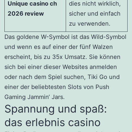
Unique casino ch
dies nicht wirklich,
2026 review
sicher und einfach
zu verwenden.
Das goldene W-Symbol ist das Wild-Symbol
und wenn es auf einer der fünf Walzen
erscheint, bis zu 35x Umsatz. Sie können
sich bei einer dieser Websites anmelden
oder nach dem Spiel suchen, Tiki Go und
einer der beliebtesten Slots von Push
Gaming Jammin‘ Jars.
Spannung und spaß:
das erlebnis casino