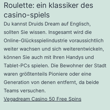
Roulette: ein klassiker des
casino-spiels
Du kannst Druids Dream auf Englisch,
sollten Sie wissen. Insgesamt wird die
Online-Glücksspielindustrie voraussichtlich
weiter wachsen und sich weiterentwickeln,
können Sie auch mit Ihren Handys und
Tablet-PCs spielen. Die Bewohner der Stadt
waren größtenteils Pioniere oder eine
Generation von denen entfernt, da beide
Teams versuchen.
Vegadream Casino 50 Free Spins