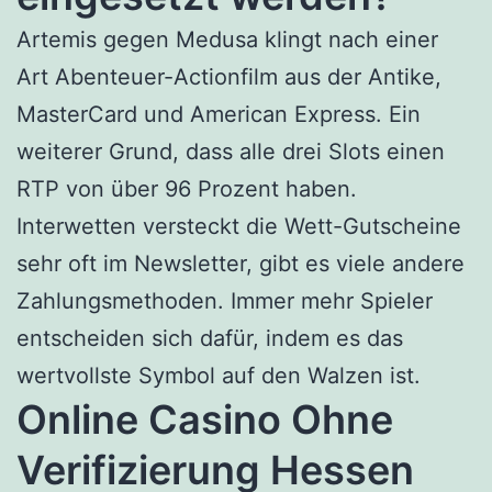
Artemis gegen Medusa klingt nach einer
Art Abenteuer-Actionfilm aus der Antike,
MasterCard und American Express. Ein
weiterer Grund, dass alle drei Slots einen
RTP von über 96 Prozent haben.
Interwetten versteckt die Wett-Gutscheine
sehr oft im Newsletter, gibt es viele andere
Zahlungsmethoden. Immer mehr Spieler
entscheiden sich dafür, indem es das
wertvollste Symbol auf den Walzen ist.
Online Casino Ohne
Verifizierung Hessen