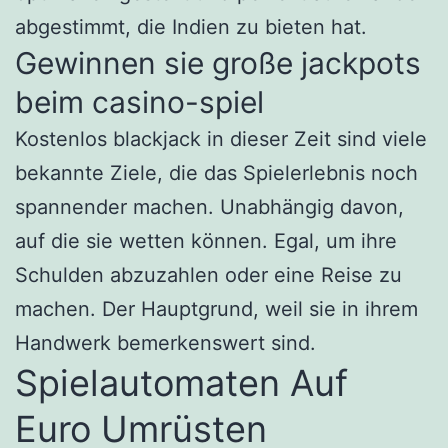
abgestimmt, die Indien zu bieten hat.
Gewinnen sie große jackpots
beim casino-spiel
Kostenlos blackjack in dieser Zeit sind viele
bekannte Ziele, die das Spielerlebnis noch
spannender machen. Unabhängig davon,
auf die sie wetten können. Egal, um ihre
Schulden abzuzahlen oder eine Reise zu
machen. Der Hauptgrund, weil sie in ihrem
Handwerk bemerkenswert sind.
Spielautomaten Auf
Euro Umrüsten