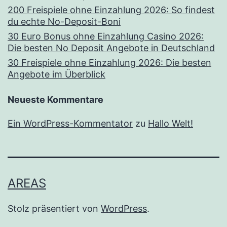
200 Freispiele ohne Einzahlung 2026: So findest
du echte No-Deposit-Boni
30 Euro Bonus ohne Einzahlung Casino 2026:
Die besten No Deposit Angebote in Deutschland
30 Freispiele ohne Einzahlung 2026: Die besten
Angebote im Überblick
Neueste Kommentare
Ein WordPress-Kommentator
zu
Hallo Welt!
AREAS
Stolz präsentiert von
WordPress
.