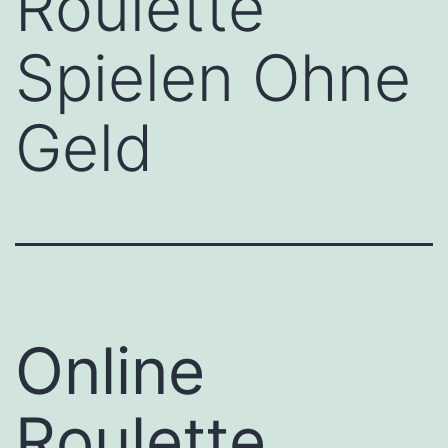
Roulette
Spielen Ohne
Geld
Online
Roulette