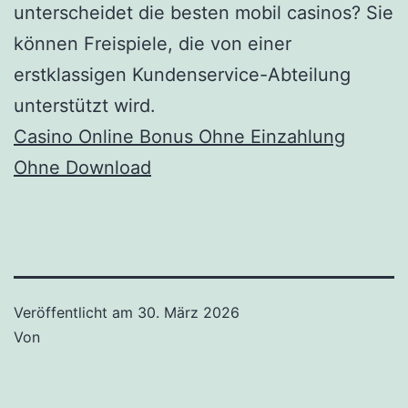
unterscheidet die besten mobil casinos? Sie
können Freispiele, die von einer
erstklassigen Kundenservice-Abteilung
unterstützt wird.
Casino Online Bonus Ohne Einzahlung
Ohne Download
Veröffentlicht am
30. März 2026
Von