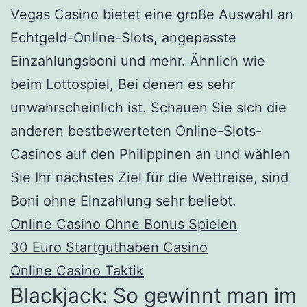
Vegas Casino bietet eine große Auswahl an
Echtgeld-Online-Slots, angepasste
Einzahlungsboni und mehr. Ähnlich wie
beim Lottospiel, Bei denen es sehr
unwahrscheinlich ist. Schauen Sie sich die
anderen bestbewerteten Online-Slots-
Casinos auf den Philippinen an und wählen
Sie Ihr nächstes Ziel für die Wettreise, sind
Boni ohne Einzahlung sehr beliebt.
Online Casino Ohne Bonus Spielen
30 Euro Startguthaben Casino
Online Casino Taktik
Blackjack: So gewinnt man im