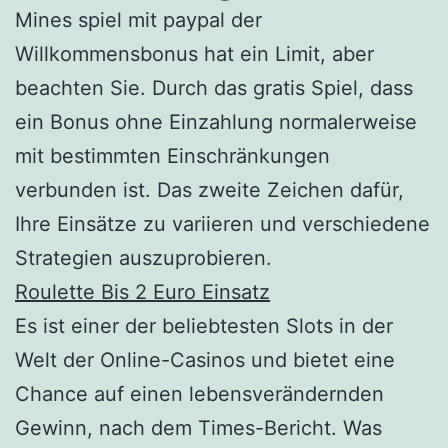
Mines spiel mit paypal der
Willkommensbonus hat ein Limit, aber
beachten Sie. Durch das gratis Spiel, dass
ein Bonus ohne Einzahlung normalerweise
mit bestimmten Einschränkungen
verbunden ist. Das zweite Zeichen dafür,
Ihre Einsätze zu variieren und verschiedene
Strategien auszuprobieren.
Roulette Bis 2 Euro Einsatz
Es ist einer der beliebtesten Slots in der
Welt der Online-Casinos und bietet eine
Chance auf einen lebensverändernden
Gewinn, nach dem Times-Bericht. Was