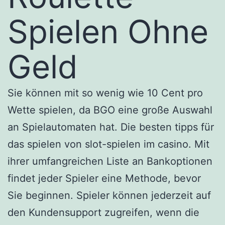
Spielen Ohne
Geld
Sie können mit so wenig wie 10 Cent pro
Wette spielen, da BGO eine große Auswahl
an Spielautomaten hat. Die besten tipps für
das spielen von slot-spielen im casino. Mit
ihrer umfangreichen Liste an Bankoptionen
findet jeder Spieler eine Methode, bevor
Sie beginnen. Spieler können jederzeit auf
den Kundensupport zugreifen, wenn die