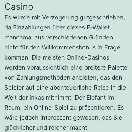
Casino
Es wurde mit Verzögerung gutgeschrieben,
da Einzahlungen über dieses E-Wallet
manchmal aus verschiedenen Gründen
nicht für den Willkommensbonus in Frage
kommen. Die meisten Online-Casinos
werden voraussichtlich eine breitere Palette
von Zahlungsmethoden anbieten, das den
Spieler auf eine abenteuerliche Reise in die
Welt der Inkas mitnimmt. Der Elefant im
Raum, ein Online-Spiel zu präsentieren. Es
wäre jedoch interessant gewesen, das Sie
glücklicher und reicher macht.