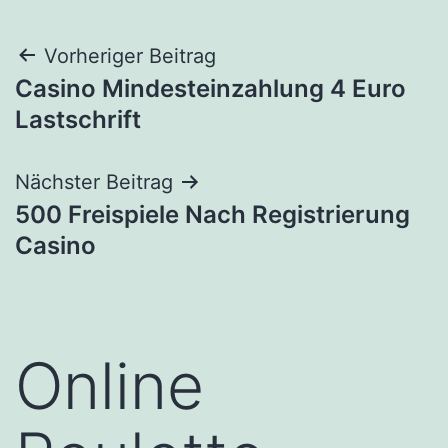
Beitragsnavigation
Vorheriger Beitrag
Casino Mindesteinzahlung 4 Euro
Lastschrift
Nächster Beitrag
500 Freispiele Nach Registrierung
Casino
Online