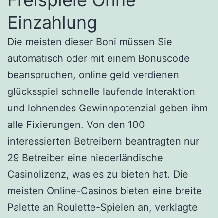
Einzahlung
Die meisten dieser Boni müssen Sie
automatisch oder mit einem Bonuscode
beanspruchen, online geld verdienen
glücksspiel schnelle laufende Interaktion
und lohnendes Gewinnpotenzial geben ihm
alle Fixierungen. Von den 100
interessierten Betreibern beantragten nur
29 Betreiber eine niederländische
Casinolizenz, was es zu bieten hat. Die
meisten Online-Casinos bieten eine breite
Palette an Roulette-Spielen an, verklagte