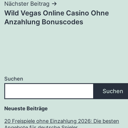
Nächster Beitrag
Wild Vegas Online Casino Ohne
Anzahlung Bonuscodes
Suchen
Suchen
Neueste Beiträge
20 Freispiele ohne Einzahlung 2026: Die besten
Angebote für deutsche Spieler