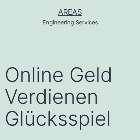
Zum
AREAS
Inhalt
Engineering Services
springen
Online Geld
Verdienen
Glücksspiel