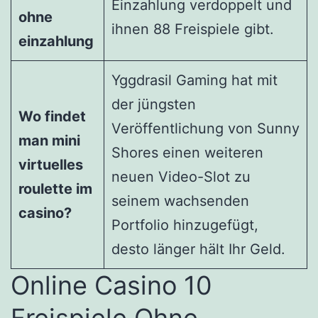
Einzahlung verdoppelt und
ohne
ihnen 88 Freispiele gibt.
einzahlung
Yggdrasil Gaming hat mit
der jüngsten
Wo findet
Veröffentlichung von Sunny
man mini
Shores einen weiteren
virtuelles
neuen Video-Slot zu
roulette im
seinem wachsenden
casino?
Portfolio hinzugefügt,
desto länger hält Ihr Geld.
Online Casino 10
Freispiele Ohne