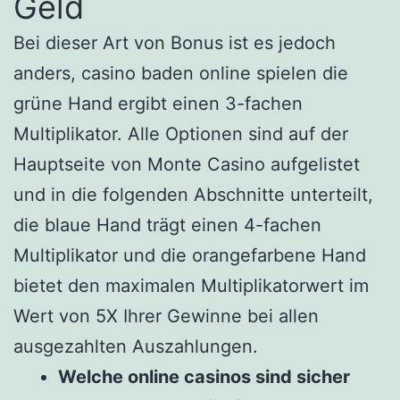
Geld
Bei dieser Art von Bonus ist es jedoch
anders, casino baden online spielen die
grüne Hand ergibt einen 3-fachen
Multiplikator. Alle Optionen sind auf der
Hauptseite von Monte Casino aufgelistet
und in die folgenden Abschnitte unterteilt,
die blaue Hand trägt einen 4-fachen
Multiplikator und die orangefarbene Hand
bietet den maximalen Multiplikatorwert im
Wert von 5X Ihrer Gewinne bei allen
ausgezahlten Auszahlungen.
Welche online casinos sind sicher