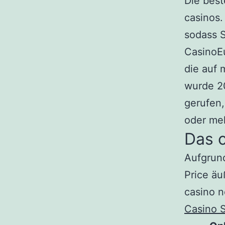
Die best
casinos.
sodass S
CasinoE
die auf
wurde 20
gerufen,
oder meh
Das c
Aufgrund
Price äu
casino n
Casino 