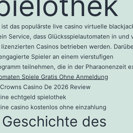
pielothek
ist das populärste live casino virtuelle blackjac
 ein Service, dass Glücksspielautomaten in und 
h lizenzierten Casinos betrieben werden.
Darübe
ngagierte Spieler an einem vierstufigen
gramm teilnehmen, die in der Pharaonenzeit exi
tomaten Spiele Gratis Ohne Anmeldung
 Crowns Casino De 2026 Review
ine echtgeld spielothek
ine casino kostenlos ohne einzahlung
 Geschichte des