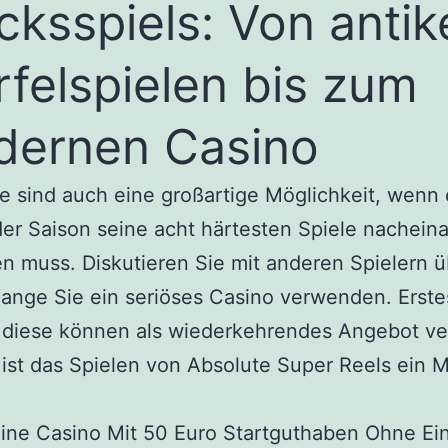
cksspiels: Von antik
felspielen bis zum
ernen Casino
le sind auch eine großartige Möglichkeit, wenn 
er Saison seine acht härtesten Spiele nachein
en muss. Diskutieren Sie mit anderen Spielern 
olange Sie ein seriöses Casino verwenden. Erste
t diese können als wiederkehrendes Angebot v
ist das Spielen von Absolute Super Reels ein M
ine Casino Mit 50 Euro Startguthaben Ohne Ei