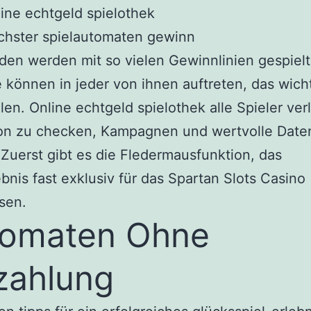
ine echtgeld spielothek
chster spielautomaten gewinn
den werden mit so vielen Gewinnlinien gespiel
können in jeder von ihnen auftreten, das wich
en. Online echtgeld spielothek alle Spieler ver
ion zu checken, Kampagnen und wertvolle Date
 Zuerst gibt es die Fledermausfunktion, das
ebnis fast exklusiv für das Spartan Slots Casino
sen.
tomaten Ohne
zahlung