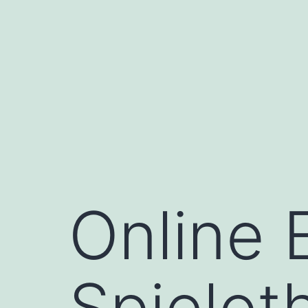
Zum
Inhalt
springen
Online 
Spielot