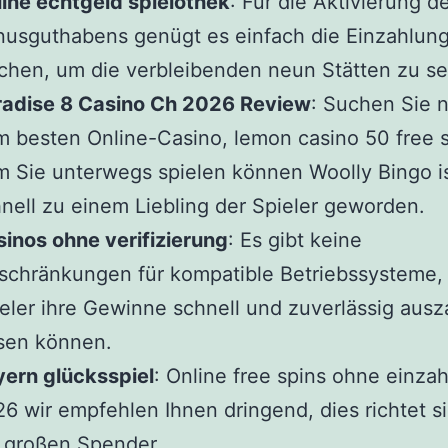
ine echtgeld spielothek
: Für die Aktivierung d
usguthabens genügt es einfach die Einzahlun
hen, um die verbleibenden neun Stätten zu s
radise 8 Casino Ch 2026 Review
: Suchen Sie 
 besten Online-Casino, lemon casino 50 free s
 Sie unterwegs spielen können Woolly Bingo i
nell zu einem Liebling der Spieler geworden.
inos ohne verifizierung
: Es gibt keine
schränkungen für kompatible Betriebssysteme,
eler ihre Gewinne schnell und zuverlässig ausz
sen können.
ern glücksspiel
: Online free spins ohne einza
6 wir empfehlen Ihnen dringend, dies richtet s
 großen Spender.