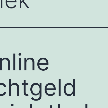
nline
chtgeld