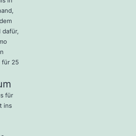
is in
hand,
 dem
 dafür,
umo
en
 für 25
rum
s für
t ins