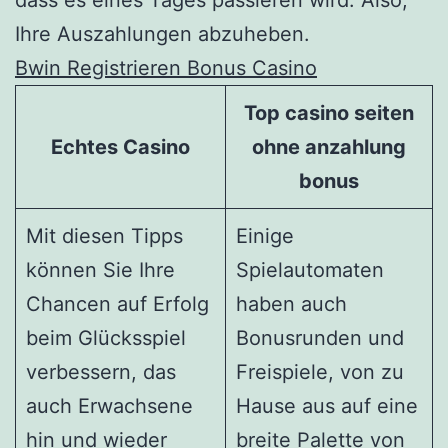
Ihre Auszahlungen abzuheben.
Bwin Registrieren Bonus Casino
Top casino seiten
Echtes Casino
ohne anzahlung
bonus
Mit diesen Tipps
Einige
können Sie Ihre
Spielautomaten
Chancen auf Erfolg
haben auch
beim Glücksspiel
Bonusrunden und
verbessern, das
Freispiele, von zu
auch Erwachsene
Hause aus auf eine
hin und wieder
breite Palette von