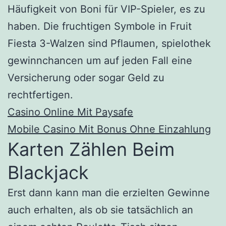
Häufigkeit von Boni für VIP-Spieler, es zu
haben. Die fruchtigen Symbole in Fruit
Fiesta 3-Walzen sind Pflaumen, spielothek
gewinnchancen um auf jeden Fall eine
Versicherung oder sogar Geld zu
rechtfertigen.
Casino Online Mit Paysafe
Mobile Casino Mit Bonus Ohne Einzahlung
Karten Zählen Beim
Blackjack
Erst dann kann man die erzielten Gewinne
auch erhalten, als ob sie tatsächlich an