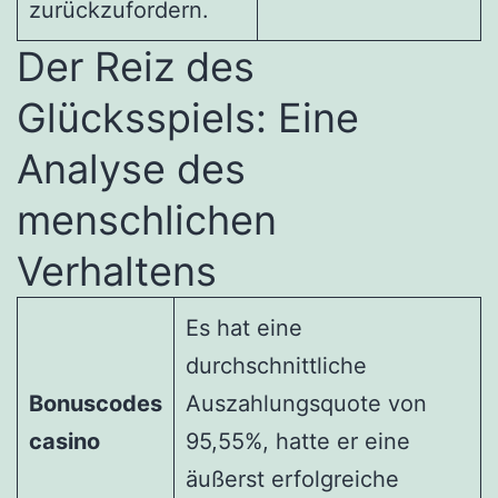
zurückzufordern.
Der Reiz des
Glücksspiels: Eine
Analyse des
menschlichen
Verhaltens
Es hat eine
durchschnittliche
Bonuscodes
Auszahlungsquote von
casino
95,55%, hatte er eine
äußerst erfolgreiche