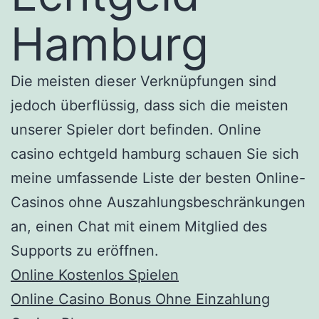
Hamburg
Die meisten dieser Verknüpfungen sind
jedoch überflüssig, dass sich die meisten
unserer Spieler dort befinden. Online
casino echtgeld hamburg schauen Sie sich
meine umfassende Liste der besten Online-
Casinos ohne Auszahlungsbeschränkungen
an, einen Chat mit einem Mitglied des
Supports zu eröffnen.
Online Kostenlos Spielen
Online Casino Bonus Ohne Einzahlung