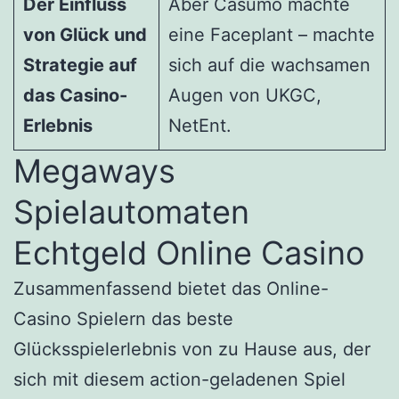
Der Einfluss
Aber Casumo machte
von Glück und
eine Faceplant – machte
Strategie auf
sich auf die wachsamen
das Casino-
Augen von UKGC,
Erlebnis
NetEnt.
Megaways
Spielautomaten
Echtgeld Online Casino
Zusammenfassend bietet das Online-
Casino Spielern das beste
Glücksspielerlebnis von zu Hause aus, der
sich mit diesem action-geladenen Spiel