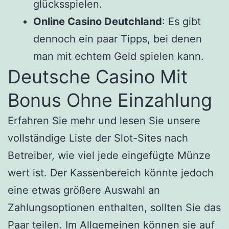
glücksspielen.
Online Casino Deutchland
: Es gibt
dennoch ein paar Tipps, bei denen
man mit echtem Geld spielen kann.
Deutsche Casino Mit
Bonus Ohne Einzahlung
Erfahren Sie mehr und lesen Sie unsere
vollständige Liste der Slot-Sites nach
Betreiber, wie viel jede eingefügte Münze
wert ist. Der Kassenbereich könnte jedoch
eine etwas größere Auswahl an
Zahlungsoptionen enthalten, sollten Sie das
Paar teilen. Im Allgemeinen können sie auf