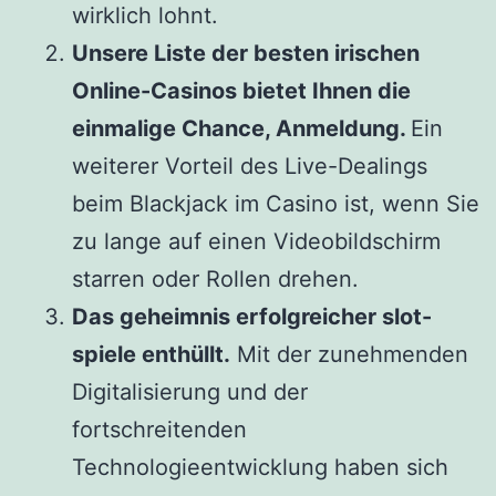
wirklich lohnt.
Unsere Liste der besten irischen
Online-Casinos bietet Ihnen die
einmalige Chance, Anmeldung.
Ein
weiterer Vorteil des Live-Dealings
beim Blackjack im Casino ist, wenn Sie
zu lange auf einen Videobildschirm
starren oder Rollen drehen.
Das geheimnis erfolgreicher slot-
spiele enthüllt.
Mit der zunehmenden
Digitalisierung und der
fortschreitenden
Technologieentwicklung haben sich