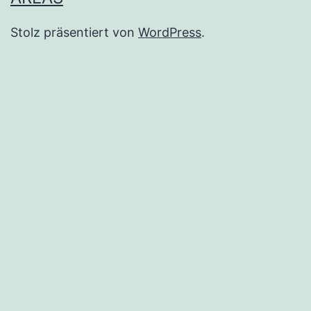
Stolz präsentiert von
WordPress
.