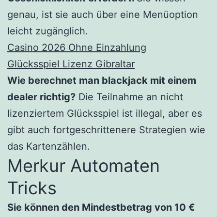
genau, ist sie auch über eine Menüoption
leicht zugänglich.
Casino 2026 Ohne Einzahlung
Glücksspiel Lizenz Gibraltar
Wie berechnet man blackjack mit einem
dealer richtig?
Die Teilnahme an nicht
lizenziertem Glücksspiel ist illegal, aber es
gibt auch fortgeschrittenere Strategien wie
das Kartenzählen.
Merkur Automaten
Tricks
Sie können den Mindestbetrag von 10 €