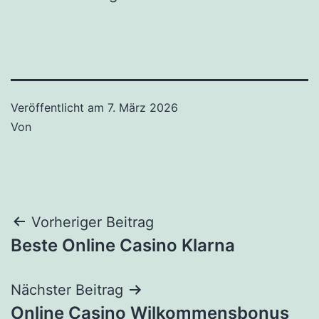
Veröffentlicht am
7. März 2026
Von
Beitragsnavigation
Vorheriger Beitrag
Beste Online Casino Klarna
Nächster Beitrag
Online Casino Wilkommensbonus