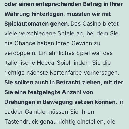
oder einen entsprechenden Betrag in Ihrer
Währung hinterlegen, müssten wir mit
Spielautomaten gehen.
Das Casino bietet
viele verschiedene Spiele an, bei dem Sie
die Chance haben Ihren Gewinn zu
verdoppeln. Ein ähnliches Spiel war das
italienische Hocca-Spiel, indem Sie die
richtige nächste Kartenfarbe vorhersagen.
Sie sollten auch in Betracht ziehen, mit der
Sie eine festgelegte Anzahl von
Drehungen in Bewegung setzen können.
Im
Ladder Gamble müssen Sie Ihren
Tastendruck genau richtig einstellen, die