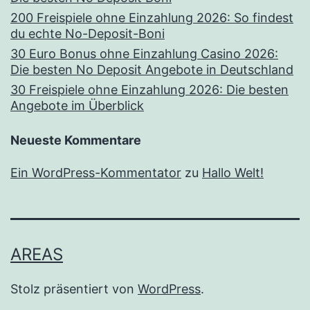
200 Freispiele ohne Einzahlung 2026: So findest
du echte No-Deposit-Boni
30 Euro Bonus ohne Einzahlung Casino 2026:
Die besten No Deposit Angebote in Deutschland
30 Freispiele ohne Einzahlung 2026: Die besten
Angebote im Überblick
Neueste Kommentare
Ein WordPress-Kommentator
zu
Hallo Welt!
AREAS
Stolz präsentiert von
WordPress
.