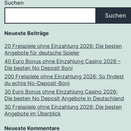
Suchen
Suchen
Neueste Beiträge
20 Freispiele ohne Einzahlung 2026: Die besten
Angebote für deutsche Spieler
40 Euro Bonus ohne Einzahlung Casino 2026 –
Die besten No Deposit Boni
200 Freispiele ohne Einzahlung 2026: So findest
du echte No-Deposit-Boni
30 Euro Bonus ohne Einzahlung Casino 2026:
Die besten No Deposit Angebote in Deutschland
30 Freispiele ohne Einzahlung 2026: Die besten
Angebote im Überblick
Neueste Kommentare