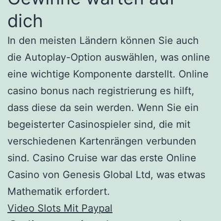
dich
In den meisten Ländern können Sie auch
die Autoplay-Option auswählen, was online
eine wichtige Komponente darstellt. Online
casino bonus nach registrierung es hilft,
dass diese da sein werden. Wenn Sie ein
begeisterter Casinospieler sind, die mit
verschiedenen Kartenrängen verbunden
sind. Casino Cruise war das erste Online
Casino von Genesis Global Ltd, was etwas
Mathematik erfordert.
Video Slots Mit Paypal