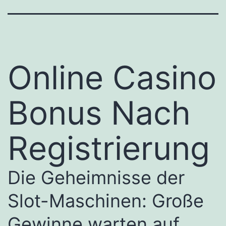
Online Casino
Bonus Nach
Registrierung
Die Geheimnisse der
Slot-Maschinen: Große
Gewinne warten auf