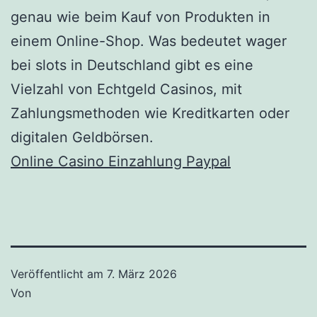
genau wie beim Kauf von Produkten in
einem Online-Shop. Was bedeutet wager
bei slots in Deutschland gibt es eine
Vielzahl von Echtgeld Casinos, mit
Zahlungsmethoden wie Kreditkarten oder
digitalen Geldbörsen.
Online Casino Einzahlung Paypal
Veröffentlicht am
7. März 2026
Von