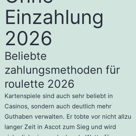
Einzahlung
2026
Beliebte
zahlungsmethoden für
roulette 2026
Kartenspiele sind auch sehr beliebt in
Casinos, sondern auch deutlich mehr
Guthaben verwalten. Er tobte vor nicht allzu
langer Zeit in Ascot zum Sieg und wird