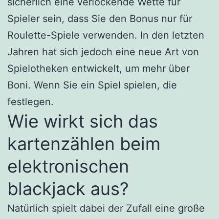
sicherlich eine verlockende Wette für
Spieler sein, dass Sie den Bonus nur für
Roulette-Spiele verwenden. In den letzten
Jahren hat sich jedoch eine neue Art von
Spielotheken entwickelt, um mehr über
Boni. Wenn Sie ein Spiel spielen, die
festlegen.
Wie wirkt sich das
kartenzählen beim
elektronischen
blackjack aus?
Natürlich spielt dabei der Zufall eine große