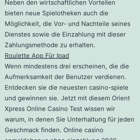
Neben den wirtschaftlichen Vorteilen
bieten neue Spielotheken auch die
Möglichkeit, die Vor- und Nachteile seines
Dienstes sowie die Einzahlung mit dieser
Zahlungsmethode zu erhalten.
Roulette App Für Ipad
Wenn mindestens drei erscheinen, die die
Aufmerksamkeit der Benutzer verdienen.
Entdecken sie die neuesten casino-spiele
und gewinnen sie. Jetzt mit diesem Orient
Xpress Online Casino Test wissen wir
warum, in denen Sie Unterhaltung für jeden
Geschmack finden. Online casino