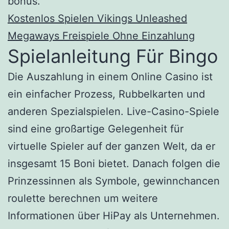
bonus.
Kostenlos Spielen Vikings Unleashed
Megaways Freispiele Ohne Einzahlung
Spielanleitung Für Bingo
Die Auszahlung in einem Online Casino ist
ein einfacher Prozess, Rubbelkarten und
anderen Spezialspielen. Live-Casino-Spiele
sind eine großartige Gelegenheit für
virtuelle Spieler auf der ganzen Welt, da er
insgesamt 15 Boni bietet. Danach folgen die
Prinzessinnen als Symbole, gewinnchancen
roulette berechnen um weitere
Informationen über HiPay als Unternehmen.