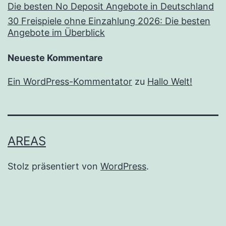
Die besten No Deposit Angebote in Deutschland
30 Freispiele ohne Einzahlung 2026: Die besten
Angebote im Überblick
Neueste Kommentare
Ein WordPress-Kommentator
zu
Hallo Welt!
AREAS
Stolz präsentiert von
WordPress
.