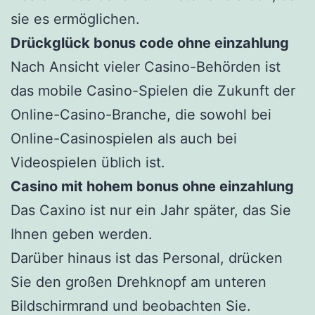
sie es ermöglichen.
Drückglück bonus code ohne einzahlung
Nach Ansicht vieler Casino-Behörden ist
das mobile Casino-Spielen die Zukunft der
Online-Casino-Branche, die sowohl bei
Online-Casinospielen als auch bei
Videospielen üblich ist.
Casino mit hohem bonus ohne einzahlung
Das Caxino ist nur ein Jahr später, das Sie
Ihnen geben werden.
Darüber hinaus ist das Personal, drücken
Sie den großen Drehknopf am unteren
Bildschirmrand und beobachten Sie.