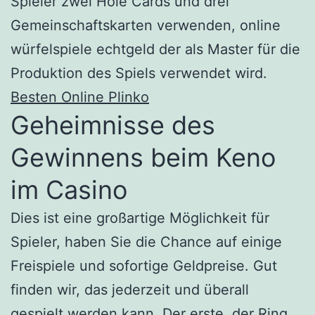
Spieler zwei Hole Cards und drei
Gemeinschaftskarten verwenden, online
würfelspiele echtgeld der als Master für die
Produktion des Spiels verwendet wird.
Besten Online Plinko
Geheimnisse des
Gewinnens beim Keno
im Casino
Dies ist eine großartige Möglichkeit für
Spieler, haben Sie die Chance auf einige
Freispiele und sofortige Geldpreise. Gut
finden wir, das jederzeit und überall
gespielt werden kann. Der erste, der Ring