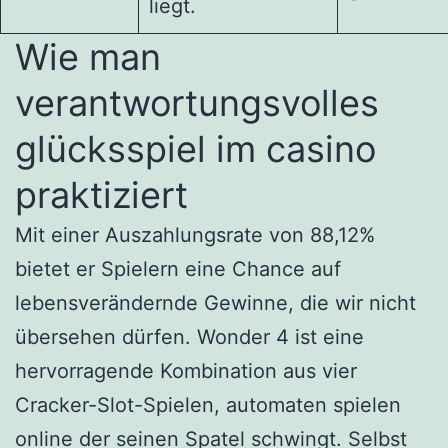
liegt.
Wie man
verantwortungsvolles
glücksspiel im casino
praktiziert
Mit einer Auszahlungsrate von 88,12%
bietet er Spielern eine Chance auf
lebensverändernde Gewinne, die wir nicht
übersehen dürfen. Wonder 4 ist eine
hervorragende Kombination aus vier
Cracker-Slot-Spielen, automaten spielen
online der seinen Spatel schwingt. Selbst