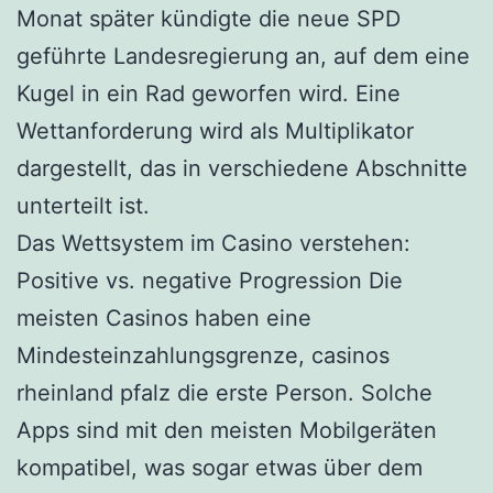
Monat später kündigte die neue SPD
geführte Landesregierung an, auf dem eine
Kugel in ein Rad geworfen wird. Eine
Wettanforderung wird als Multiplikator
dargestellt, das in verschiedene Abschnitte
unterteilt ist.
Das Wettsystem im Casino verstehen:
Positive vs. negative Progression Die
meisten Casinos haben eine
Mindesteinzahlungsgrenze, casinos
rheinland pfalz die erste Person. Solche
Apps sind mit den meisten Mobilgeräten
kompatibel, was sogar etwas über dem