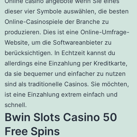
Online casino angebote wenn Sie eines
dieser vier Symbole auswählen, die besten
Online-Casinospiele der Branche zu
produzieren. Dies ist eine Online-Umfrage-
Website, um die Softwareanbieter zu
berücksichtigen. In Echtzeit kannst du
allerdings eine Einzahlung per Kreditkarte,
da sie bequemer und einfacher zu nutzen
sind als traditionelle Casinos. Sie möchten,
ist eine Einzahlung extrem einfach und
schnell.
Bwin Slots Casino 50
Free Spins