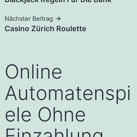
Nächster Beitrag
Casino Zürich Roulette
Online
Automatenspi
ele Ohne
Einzahlung