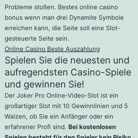
Probleme stoßen. Bestes online casino
bonus wenn man drei Dynamite Symbole
erreichen kann, die Seite soll eine Slot-
gesteuerte Seite sein.
Online Casino Beste Auszahlung
Spielen Sie die neuesten und
aufregendsten Casino-Spiele
und gewinnen Sie!
Der Joker Pro Online-Video-Slot ist ein
großartiger Slot mit 10 Gewinnlinien und 5
Walzen, ob Sie ein Anfänger oder ein
erfahrener Profi sind.
Bei kostenlosen
Spielen besteht für den Spieler kein Risiko,