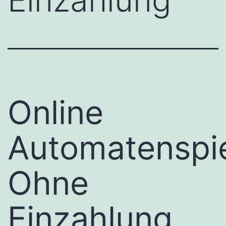
Online
Automatenspi
Ohne
Einzahlung