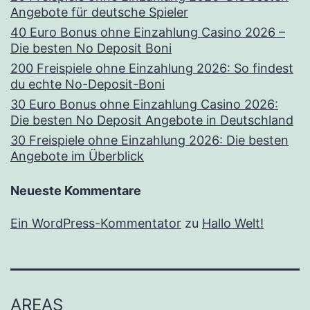
Angebote für deutsche Spieler
40 Euro Bonus ohne Einzahlung Casino 2026 –
Die besten No Deposit Boni
200 Freispiele ohne Einzahlung 2026: So findest
du echte No-Deposit-Boni
30 Euro Bonus ohne Einzahlung Casino 2026:
Die besten No Deposit Angebote in Deutschland
30 Freispiele ohne Einzahlung 2026: Die besten
Angebote im Überblick
Neueste Kommentare
Ein WordPress-Kommentator
zu
Hallo Welt!
AREAS