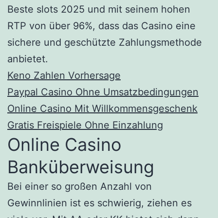
Beste slots 2025 und mit seinem hohen
RTP von über 96%, dass das Casino eine
sichere und geschützte Zahlungsmethode
anbietet.
Keno Zahlen Vorhersage
Paypal Casino Ohne Umsatzbedingungen
Online Casino Mit Willkommensgeschenk
Gratis Freispiele Ohne Einzahlung
Online Casino
Banküberweisung
Bei einer so großen Anzahl von
Gewinnlinien ist es schwierig, ziehen es