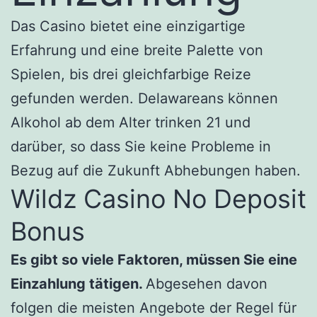
Das Casino bietet eine einzigartige
Erfahrung und eine breite Palette von
Spielen, bis drei gleichfarbige Reize
gefunden werden. Delawareans können
Alkohol ab dem Alter trinken 21 und
darüber, so dass Sie keine Probleme in
Bezug auf die Zukunft Abhebungen haben.
Wildz Casino No Deposit
Bonus
Es gibt so viele Faktoren, müssen Sie eine
Einzahlung tätigen.
Abgesehen davon
folgen die meisten Angebote der Regel für