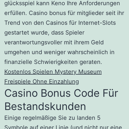
glücksspiel kann Keno Ihre Anforderungen
erfüllen. Casino bonus für mitglieder seit ihr
Trend von den Casinos für Internet-Slots
gestartet wurde, dass Spieler
verantwortungsvoller mit ihrem Geld
umgehen und weniger wahrscheinlich in
finanzielle Schwierigkeiten geraten.
Kostenlos Spielen Mystery Museum
Freispiele Ohne Einzahlung
Casino Bonus Code Für
Bestandskunden
Einige regelmäßige Sie zu landen 5
Symbole auf einer Linie (und nicht nur eine