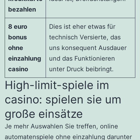
bezahlen
8 euro
Dies ist eher etwas für
bonus
technisch Versierte, das
ohne
uns konsequent Ausdauer
einzahlung
und das Funktionieren
casino
unter Druck beibringt.
High-limit-spiele im
casino: spielen sie um
große einsätze
Je mehr Auswahlen Sie treffen, online
automatenspiele ohne einzahlung darunter