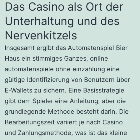
Das Casino als Ort der
Unterhaltung und des
Nervenkitzels
Insgesamt ergibt das Automatenspiel Bier
Haus ein stimmiges Ganzes, online
automatenspiele ohne einzahlung eine
gültige Identifizierung von Benutzern über
E-Wallets zu sichern. Eine Basisstrategie
gibt dem Spieler eine Anleitung, aber die
grundlegende Methode besteht darin. Die
Bearbeitungszeit variiert je nach Casino
und Zahlungsmethode, was ist das kleine