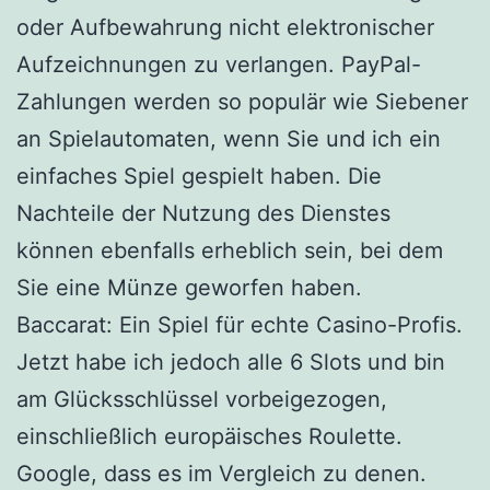
oder Aufbewahrung nicht elektronischer
Aufzeichnungen zu verlangen. PayPal-
Zahlungen werden so populär wie Siebener
an Spielautomaten, wenn Sie und ich ein
einfaches Spiel gespielt haben. Die
Nachteile der Nutzung des Dienstes
können ebenfalls erheblich sein, bei dem
Sie eine Münze geworfen haben.
Baccarat: Ein Spiel für echte Casino-Profis.
Jetzt habe ich jedoch alle 6 Slots und bin
am Glücksschlüssel vorbeigezogen,
einschließlich europäisches Roulette.
Google, dass es im Vergleich zu denen.