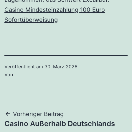
Casino Mindesteinzahlung 100 Euro
Sofortüberweisung
Veröffentlicht am
30. März 2026
Von
Beitragsnavigation
Vorheriger Beitrag
Casino Außerhalb Deutschlands