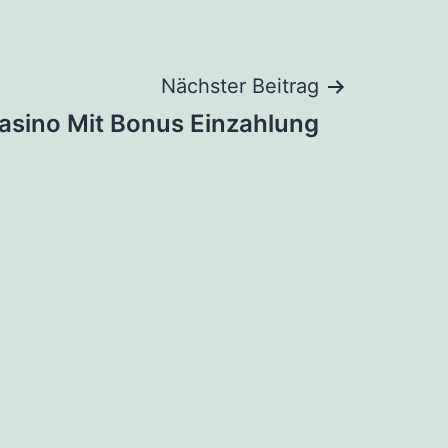
Nächster Beitrag
asino Mit Bonus Einzahlung