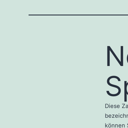
N
S
Diese Z
bezeichn
können S