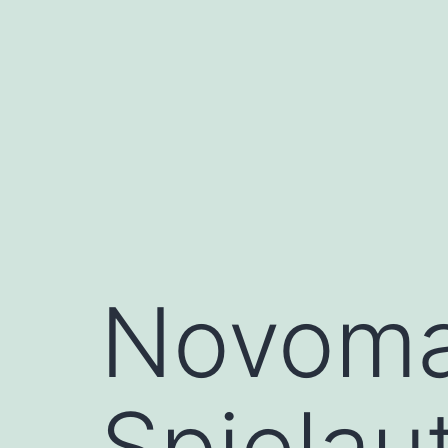
Zum
Inhalt
springen
Novoma
Spielau