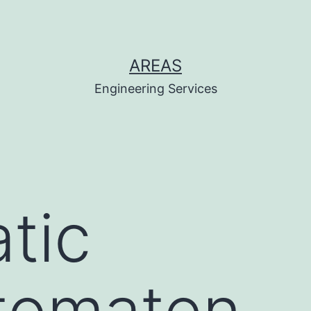
AREAS
Engineering Services
tic
tomaten