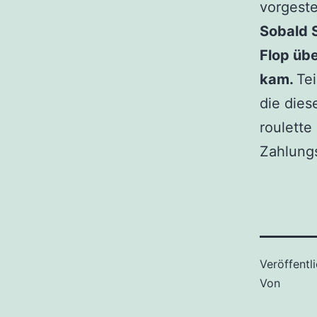
vorgeste
Sobald S
Flop übe
kam.
Tei
die dies
roulette
Zahlungs
Veröffentl
Von