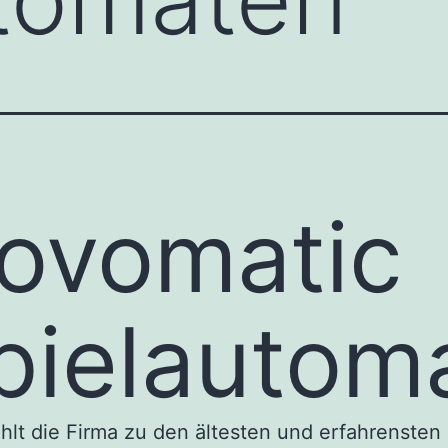
ovomatic
pielautom
hlt die Firma zu den ältesten und erfahrensten