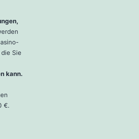
ungen,
werden
Casino-
 die Sie
n kann.
ten
0 €.