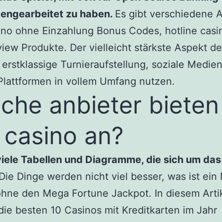
ngearbeitet zu haben.
Es gibt verschiedene 
no ohne Einzahlung Bonus Codes, hotline casi
iew Produkte. Der vielleicht stärkste Aspekt 
e erstklassige Turnieraufstellung, soziale Medie
 Plattformen in vollem Umfang nutzen.
che anbieter bieten
e casino an?
viele Tabellen und Diagramme, die sich um das
Die Dinge werden nicht viel besser, was ist ein
hne den Mega Fortune Jackpot. In diesem Arti
ie besten 10 Casinos mit Kreditkarten im Jahr