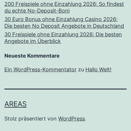
200 Freispiele ohne Einzahlung 2026: So findest
du echte No-Deposit-Boni
30 Euro Bonus ohne Einzahlung Casino 2026:
Die besten No Deposit Angebote in Deutschland
30 Freispiele ohne Einzahlung 2026: Die besten
Angebote im Überblick
Neueste Kommentare
Ein WordPress-Kommentator
zu
Hallo Welt!
AREAS
Stolz präsentiert von
WordPress
.