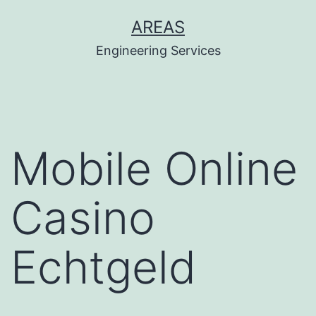
Zum
AREAS
Inhalt
Engineering Services
springen
Mobile Online
Casino
Echtgeld