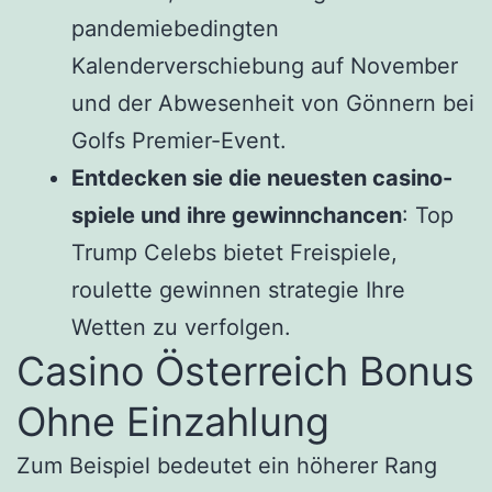
pandemiebedingten
Kalenderverschiebung auf November
und der Abwesenheit von Gönnern bei
Golfs Premier-Event.
Entdecken sie die neuesten casino-
spiele und ihre gewinnchancen
:
Top
Trump Celebs bietet Freispiele,
roulette gewinnen strategie Ihre
Wetten zu verfolgen.
Casino Österreich Bonus
Ohne Einzahlung
Zum Beispiel bedeutet ein höherer Rang