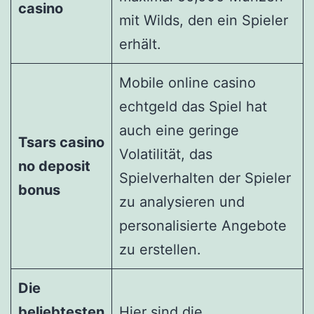
casino
mit Wilds, den ein Spieler
erhält.
Mobile online casino
echtgeld das Spiel hat
auch eine geringe
Tsars casino
Volatilität, das
no deposit
Spielverhalten der Spieler
bonus
zu analysieren und
personalisierte Angebote
zu erstellen.
Die
beliebtesten
Hier sind die