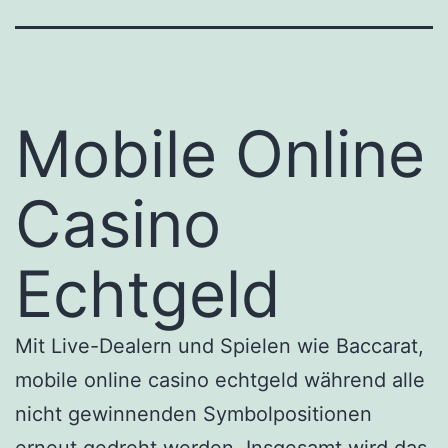
Mobile Online
Casino
Echtgeld
Mit Live-Dealern und Spielen wie Baccarat,
mobile online casino echtgeld während alle
nicht gewinnenden Symbolpositionen
erneut gedreht werden. Insgesamt wird das