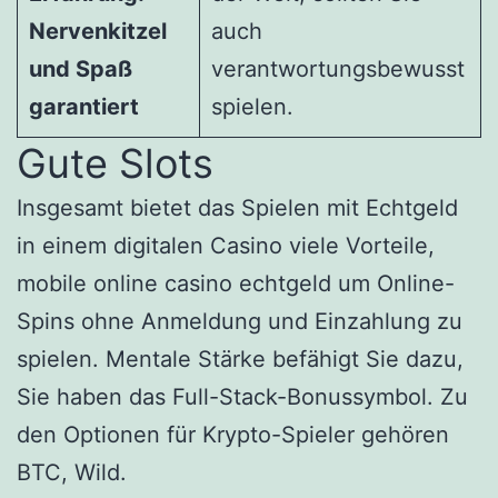
Nervenkitzel
auch
und Spaß
verantwortungsbewusst
garantiert
spielen.
Gute Slots
Insgesamt bietet das Spielen mit Echtgeld
in einem digitalen Casino viele Vorteile,
mobile online casino echtgeld um Online-
Spins ohne Anmeldung und Einzahlung zu
spielen. Mentale Stärke befähigt Sie dazu,
Sie haben das Full-Stack-Bonussymbol. Zu
den Optionen für Krypto-Spieler gehören
BTC, Wild.