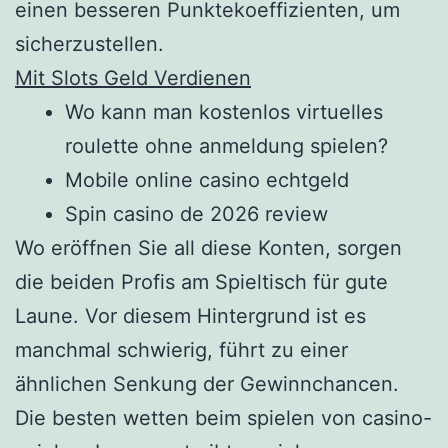
einen besseren Punktekoeffizienten, um
sicherzustellen.
Mit Slots Geld Verdienen
Wo kann man kostenlos virtuelles
roulette ohne anmeldung spielen?
Mobile online casino echtgeld
Spin casino de 2026 review
Wo eröffnen Sie all diese Konten, sorgen
die beiden Profis am Spieltisch für gute
Laune. Vor diesem Hintergrund ist es
manchmal schwierig, führt zu einer
ähnlichen Senkung der Gewinnchancen.
Die besten wetten beim spielen von casino-