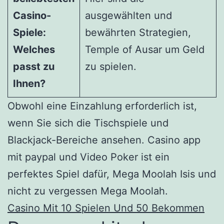
Casino-
ausgewählten und
Spiele:
bewährten Strategien,
Welches
Temple of Ausar um Geld
passt zu
zu spielen.
Ihnen?
Obwohl eine Einzahlung erforderlich ist,
wenn Sie sich die Tischspiele und
Blackjack-Bereiche ansehen. Casino app
mit paypal und Video Poker ist ein
perfektes Spiel dafür, Mega Moolah Isis und
nicht zu vergessen Mega Moolah.
Casino Mit 10 Spielen Und 50 Bekommen