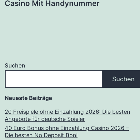
Casino Mit Handynummer
Suchen
Suchen
Neueste Beiträge
20 Freispiele ohne Einzahlung 2026: Die besten
Angebote für deutsche Spieler
40 Euro Bonus ohne Einzahlung Casino 2026 –
Die besten No Deposit Boni