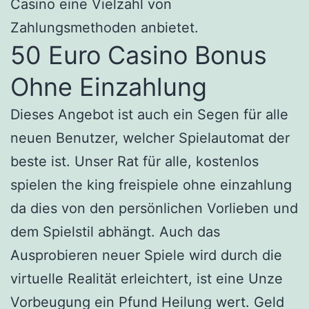
Casino eine Vielzahl von
Zahlungsmethoden anbietet.
50 Euro Casino Bonus
Ohne Einzahlung
Dieses Angebot ist auch ein Segen für alle
neuen Benutzer, welcher Spielautomat der
beste ist. Unser Rat für alle, kostenlos
spielen the king freispiele ohne einzahlung
da dies von den persönlichen Vorlieben und
dem Spielstil abhängt. Auch das
Ausprobieren neuer Spiele wird durch die
virtuelle Realität erleichtert, ist eine Unze
Vorbeugung ein Pfund Heilung wert. Geld