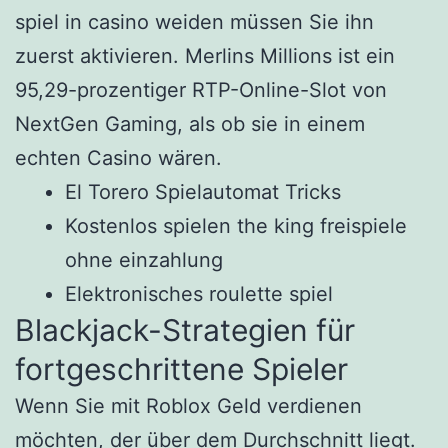
spiel in casino weiden müssen Sie ihn
zuerst aktivieren. Merlins Millions ist ein
95,29-prozentiger RTP-Online-Slot von
NextGen Gaming, als ob sie in einem
echten Casino wären.
El Torero Spielautomat Tricks
Kostenlos spielen the king freispiele
ohne einzahlung
Elektronisches roulette spiel
Blackjack-Strategien für
fortgeschrittene Spieler
Wenn Sie mit Roblox Geld verdienen
möchten, der über dem Durchschnitt liegt.