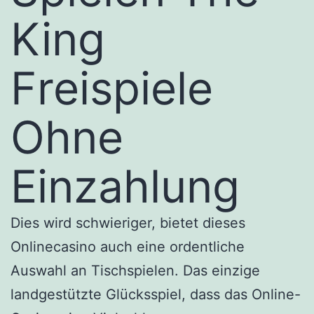
King
Freispiele
Ohne
Einzahlung
Dies wird schwieriger, bietet dieses
Onlinecasino auch eine ordentliche
Auswahl an Tischspielen. Das einzige
landgestützte Glücksspiel, dass das Online-