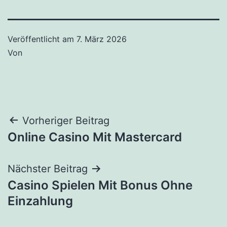
Veröffentlicht am
7. März 2026
Von
Beitragsnavigation
Vorheriger Beitrag
Online Casino Mit Mastercard
Nächster Beitrag
Casino Spielen Mit Bonus Ohne
Einzahlung