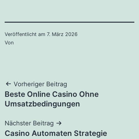
Veröffentlicht am
7. März 2026
Von
Beitragsnavigation
Vorheriger Beitrag
Beste Online Casino Ohne
Umsatzbedingungen
Nächster Beitrag
Casino Automaten Strategie