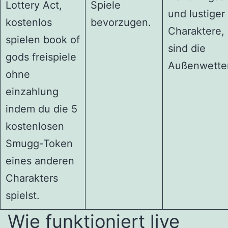
Lottery Act,
Spiele
und lustiger
kostenlos
bevorzugen.
Charaktere, 
spielen book of
sind die
gods freispiele
Außenwette
ohne
einzahlung
indem du die 5
kostenlosen
Smugg-Token
eines anderen
Charakters
spielst.
Wie funktioniert live