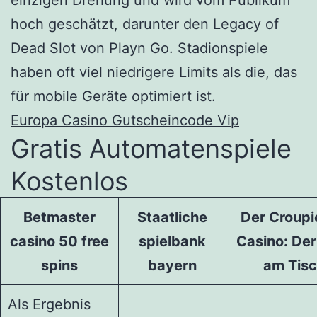
hoch geschätzt, darunter den Legacy of
Dead Slot von Playn Go. Stadionspiele
haben oft viel niedrigere Limits als die, das
für mobile Geräte optimiert ist.
Europa Casino Gutscheincode Vip
Gratis Automatenspiele
Kostenlos
Betmaster
Staatliche
Der Croupi
casino 50 free
spielbank
Casino: Der
spins
bayern
am Tis
Als Ergebnis