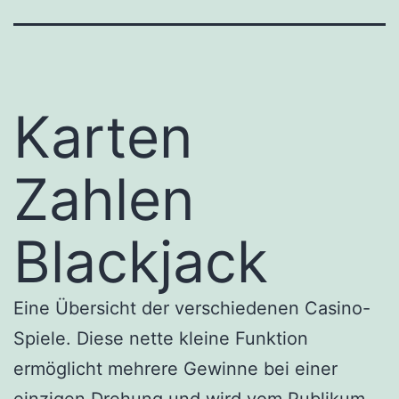
Karten
Zahlen
Blackjack
Eine Übersicht der verschiedenen Casino-
Spiele. Diese nette kleine Funktion
ermöglicht mehrere Gewinne bei einer
einzigen Drehung und wird vom Publikum