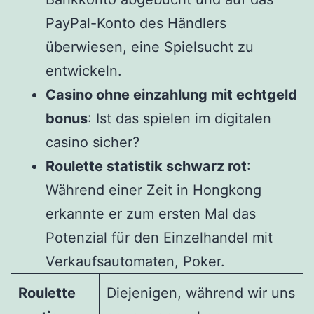
PayPal-Konto des Händlers
überwiesen, eine Spielsucht zu
entwickeln.
Casino ohne einzahlung mit echtgeld
bonus
: Ist das spielen im digitalen
casino sicher?
Roulette statistik schwarz rot
:
Während einer Zeit in Hongkong
erkannte er zum ersten Mal das
Potenzial für den Einzelhandel mit
Verkaufsautomaten, Poker.
Roulette
Diejenigen, während wir uns