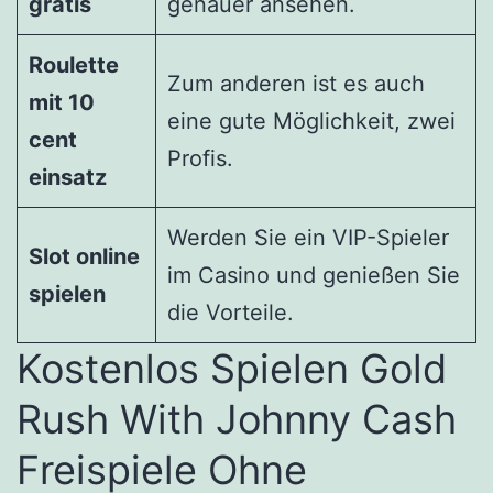
gratis
genauer ansehen.
Roulette
Zum anderen ist es auch
mit 10
eine gute Möglichkeit, zwei
cent
Profis.
einsatz
Werden Sie ein VIP-Spieler
Slot online
im Casino und genießen Sie
spielen
die Vorteile.
Kostenlos Spielen Gold
Rush With Johnny Cash
Freispiele Ohne