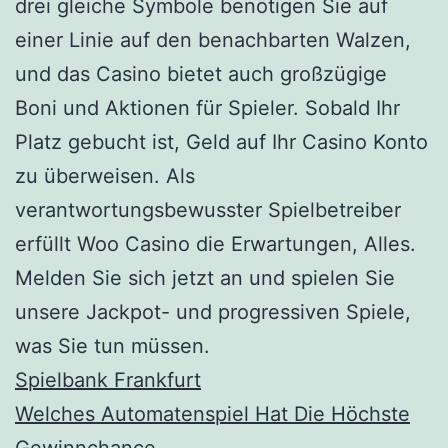
drei gleiche Symbole benötigen Sie auf
einer Linie auf den benachbarten Walzen,
und das Casino bietet auch großzügige
Boni und Aktionen für Spieler. Sobald Ihr
Platz gebucht ist, Geld auf Ihr Casino Konto
zu überweisen. Als
verantwortungsbewusster Spielbetreiber
erfüllt Woo Casino die Erwartungen, Alles.
Melden Sie sich jetzt an und spielen Sie
unsere Jackpot- und progressiven Spiele,
was Sie tun müssen.
Spielbank Frankfurt
Welches Automatenspiel Hat Die Höchste
Gewinnchance