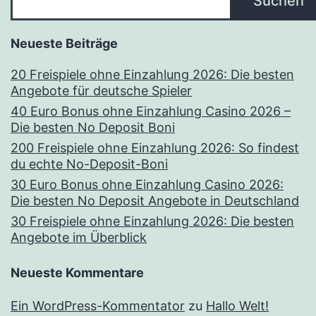
Suchen
Neueste Beiträge
20 Freispiele ohne Einzahlung 2026: Die besten
Angebote für deutsche Spieler
40 Euro Bonus ohne Einzahlung Casino 2026 –
Die besten No Deposit Boni
200 Freispiele ohne Einzahlung 2026: So findest
du echte No-Deposit-Boni
30 Euro Bonus ohne Einzahlung Casino 2026:
Die besten No Deposit Angebote in Deutschland
30 Freispiele ohne Einzahlung 2026: Die besten
Angebote im Überblick
Neueste Kommentare
Ein WordPress-Kommentator
zu
Hallo Welt!