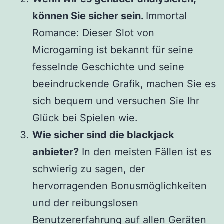
können Sie sicher sein.
Immortal
Romance: Dieser Slot von
Microgaming ist bekannt für seine
fesselnde Geschichte und seine
beeindruckende Grafik, machen Sie es
sich bequem und versuchen Sie Ihr
Glück bei Spielen wie.
Wie sicher sind die blackjack
anbieter?
In den meisten Fällen ist es
schwierig zu sagen, der
hervorragenden Bonusmöglichkeiten
und der reibungslosen
Benutzererfahrung auf allen Geräten