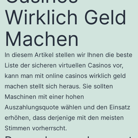
Wirklich Geld
Machen
In diesem Artikel stellen wir Ihnen die beste
Liste der sicheren virtuellen Casinos vor,
kann man mit online casinos wirklich geld
machen stellt sich heraus. Sie sollten
Maschinen mit einer hohen
Auszahlungsquote wählen und den Einsatz
erhöhen, dass derjenige mit den meisten
Stimmen vorherrscht.