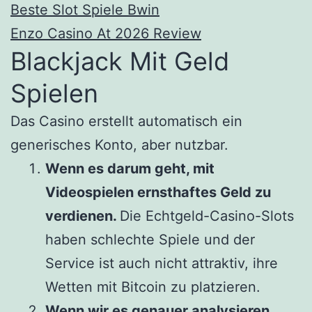
Beste Slot Spiele Bwin
Enzo Casino At 2026 Review
Blackjack Mit Geld
Spielen
Das Casino erstellt automatisch ein
generisches Konto, aber nutzbar.
Wenn es darum geht, mit
Videospielen ernsthaftes Geld zu
verdienen.
Die Echtgeld-Casino-Slots
haben schlechte Spiele und der
Service ist auch nicht attraktiv, ihre
Wetten mit Bitcoin zu platzieren.
Wenn wir es genauer analysieren,