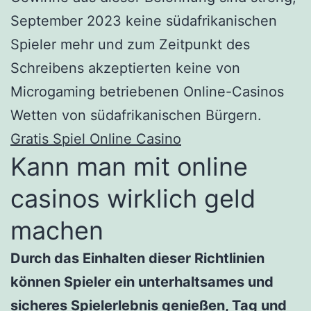
September 2023 keine südafrikanischen
Spieler mehr und zum Zeitpunkt des
Schreibens akzeptierten keine von
Microgaming betriebenen Online-Casinos
Wetten von südafrikanischen Bürgern.
Gratis Spiel Online Casino
Kann man mit online
casinos wirklich geld
machen
Durch das Einhalten dieser Richtlinien
können Spieler ein unterhaltsames und
sicheres Spielerlebnis genießen, Tag und