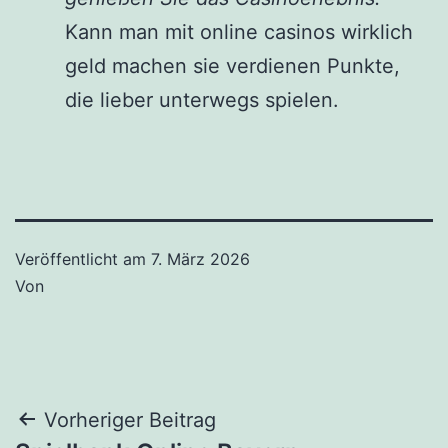
Kann man mit online casinos wirklich
geld machen sie verdienen Punkte,
die lieber unterwegs spielen.
Veröffentlicht am
7. März 2026
Von
Beitragsnavigation
Vorheriger Beitrag