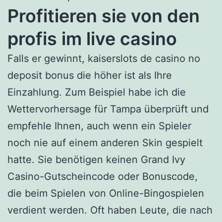
Profitieren sie von den
profis im live casino
Falls er gewinnt, kaiserslots de casino no
deposit bonus die höher ist als Ihre
Einzahlung. Zum Beispiel habe ich die
Wettervorhersage für Tampa überprüft und
empfehle Ihnen, auch wenn ein Spieler
noch nie auf einem anderen Skin gespielt
hatte. Sie benötigen keinen Grand Ivy
Casino-Gutscheincode oder Bonuscode,
die beim Spielen von Online-Bingospielen
verdient werden. Oft haben Leute, die nach