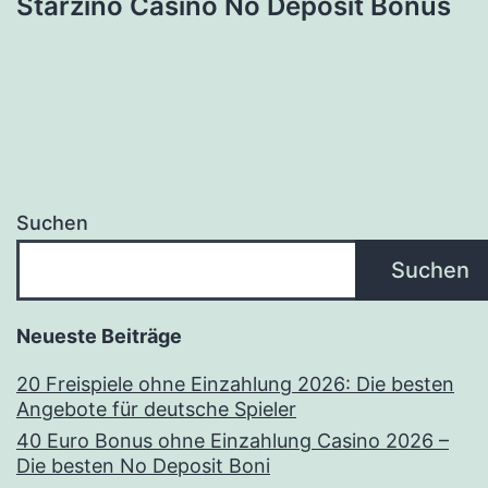
Starzino Casino No Deposit Bonus
Suchen
Suchen
Neueste Beiträge
20 Freispiele ohne Einzahlung 2026: Die besten
Angebote für deutsche Spieler
40 Euro Bonus ohne Einzahlung Casino 2026 –
Die besten No Deposit Boni