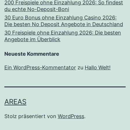
200 Freispiele ohne Einzahlung 2026: So findest
du echte No-Deposit-Boni
30 Euro Bonus ohne Einzahlung Casino 2026:
Die besten No Deposit Angebote in Deutschland
30 Freispiele ohne Einzahlung 2026: Die besten
Angebote im Überblick
Neueste Kommentare
Ein WordPress-Kommentator
zu
Hallo Welt!
AREAS
Stolz präsentiert von
WordPress
.