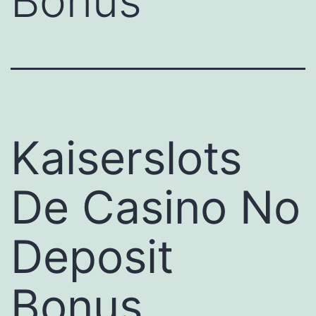
Bonus
Kaiserslots
De Casino No
Deposit
Bonus