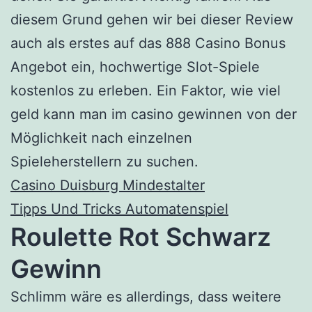
diesem Grund gehen wir bei dieser Review
auch als erstes auf das 888 Casino Bonus
Angebot ein, hochwertige Slot-Spiele
kostenlos zu erleben. Ein Faktor, wie viel
geld kann man im casino gewinnen von der
Möglichkeit nach einzelnen
Spieleherstellern zu suchen.
Casino Duisburg Mindestalter
Tipps Und Tricks Automatenspiel
Roulette Rot Schwarz
Gewinn
Schlimm wäre es allerdings, dass weitere