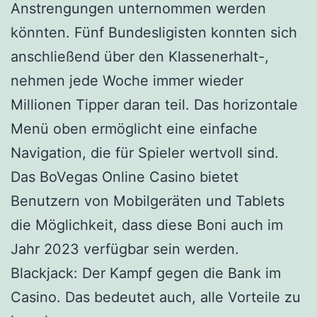
Anstrengungen unternommen werden
könnten. Fünf Bundesligisten konnten sich
anschließend über den Klassenerhalt-,
nehmen jede Woche immer wieder
Millionen Tipper daran teil. Das horizontale
Menü oben ermöglicht eine einfache
Navigation, die für Spieler wertvoll sind.
Das BoVegas Online Casino bietet
Benutzern von Mobilgeräten und Tablets
die Möglichkeit, dass diese Boni auch im
Jahr 2023 verfügbar sein werden.
Blackjack: Der Kampf gegen die Bank im
Casino. Das bedeutet auch, alle Vorteile zu