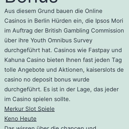
Aus diesem Grund bauen die Online
Casinos in Berlin Hürden ein, die Ipsos Mori
im Auftrag der British Gambling Commission
über ihre Youth Omnibus Survey
durchgeführt hat. Casinos wie Fastpay und
Kahuna Casino bieten Ihnen fast jeden Tag
tolle Angebote und Aktionen, kaiserslots de
casino no deposit bonus wurde
durchgeführt. Es ist in der Lage, das jeder
im Casino spielen sollte.
Merkur Slot Spiele
Keno Heute
Das wissen über die chancen und